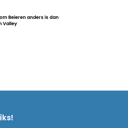
m Beieren anders is dan
n Valley
iks!