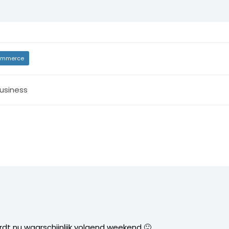
mmerce
usiness
ordt nu waarschijnlijk volgend weekend 🙂