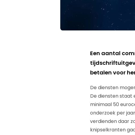
Een aantal comm
tijdschriftuitge
betalen voor he
De diensten mogen 
De diensten staat 
minimaal 50 euroce
onderzoek per jaar 
verdienden daar zo’
knipselkranten gaat