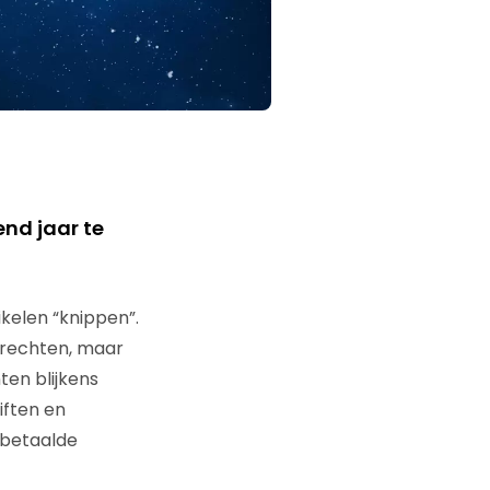
end jaar te
kelen “knippen”.
srechten, maar
ten blijkens
iften en
 betaalde