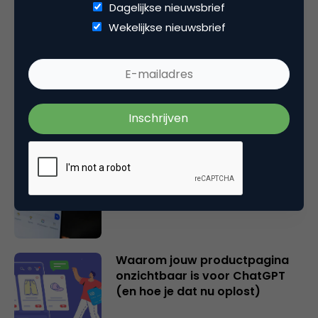
Dagelijkse nieuwsbrief
Gerelateerde artikelen
Wekelijkse nieuwsbrief
2 overschatte SEO KPI’s [+ 2
cijfers die wél je succes
bepalen!]
Hoe AI zoeken en vinden op
internet fundamenteel
verandert
Waarom jouw productpagina
onzichtbaar is voor ChatGPT
(en hoe je dat nu oplost)