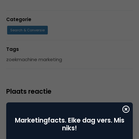
Categorie
Search & Conversie
Tags
zoekmachine marketing
Plaats reactie
Je moet
ingelogd zijn op
om een reactie te
plaatsen.
Marketingfacts. Elke dag vers. Mis
niks!