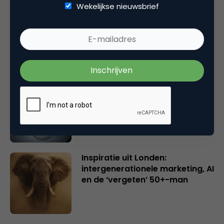
Wekelijkse nieuwsbrief
Rebel with or without a cause?
Wake-upcall voor ontwerpers
en merkeigenaren
Creatieve sector als aanjager
van innovatie en ontsluiter en
verbinder van industrieën
belangrijker en urgenter dan
ooit
Inspiratie uit Londen:
intergenerationele marketing, AI
en de ‘vergeten’ 50+-man