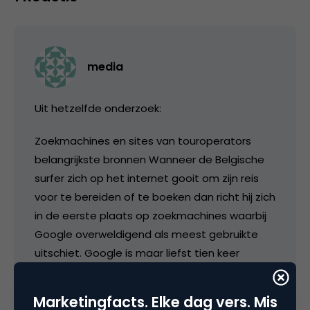
media
Uit hetzelfde onderzoek:
Zoekmachines en sites van touroperators
belangrijkste bronnen Wanneer de Belgische
surfer zich op het internet gooit om zijn reis
voor te bereiden of te boeken dan richt hij zich
in de eerste plaats op zoekmachines waarbij
Google overweldigend als meest gebruikte
uitschiet. Google is maar liefst tien keer
populairder dan Yahoo en Altavista.
Opmerkelijk is bovendien in de resultaten van
Marketingfacts. Elke dag vers. Mis
InSites dat de helft van de internetgebruikers