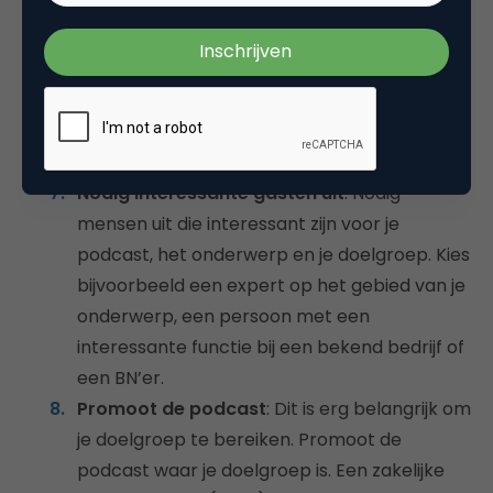
luisteraars dat ook.
Zorg voor goede apparatuur
: Kwalitatief
goede apparatuur is essentieel voor een
goede podcast. Dit zorgt ervoor dat iedereen
goed verstaanbaar is en dat er geen ruis of
achtergrondgeluid is.
Nodig interessante gasten uit
: Nodig
mensen uit die interessant zijn voor je
podcast, het onderwerp en je doelgroep. Kies
bijvoorbeeld een expert op het gebied van je
onderwerp, een persoon met een
interessante functie bij een bekend bedrijf of
een BN’er.
Promoot de podcast
: Dit is erg belangrijk om
je doelgroep te bereiken. Promoot de
podcast waar je doelgroep is. Een zakelijke