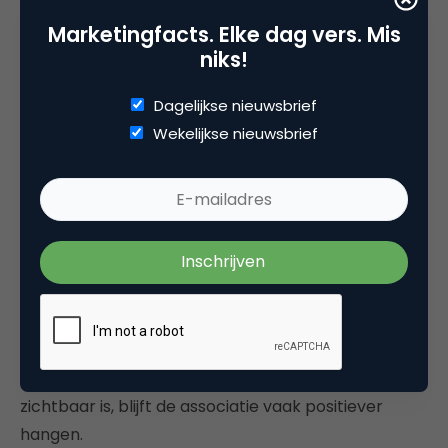
neemt de kans op zichtbaarheid sterk toe.
Marketingfacts. Elke dag vers. Mis
niks!
Zichtbaarheid ontstaat pas wanneer
mensen het gebruiken
Dagelijkse nieuwsbrief
Wekelijkse nieuwsbrief
De beste relatiegeschenken zijn niet de producten
die alleen mooi op de bestellijst staan. Het zijn de
producten die mensen daadwerkelijk meenemen,
bewaren en gebruiken. Dat is precies waarom
zomeritems zo interessant zijn.
Ze sluiten aan bij echte momenten: zon, warmte,
ontspanning, evenementen en buitenactiviteiten.
Daardoor voelt het item niet als reclame, maar als
iets handigs. En wanneer een merk op zo’n moment
zichtbaar is, blijft de associatie vaak positiever
hangen.