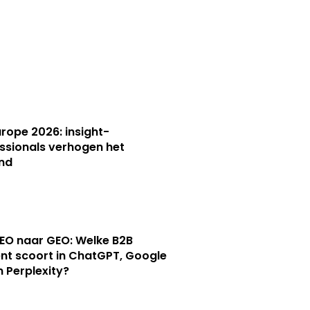
Europe 2026: insight-
ssionals verhogen het
nd
EO naar GEO: Welke B2B
nt scoort in ChatGPT, Google
n Perplexity?