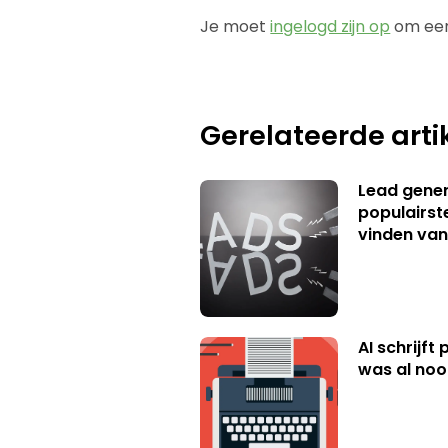
Je moet
ingelogd zijn op
om een
Gerelateerde arti
Lead genera
populairst
vinden van
AI schrijft
was al nooi