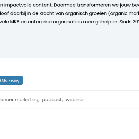
van impactvolle content. Daarmee transformeren we jouw bed
eloof daarbij in de kracht van organisch groeien (organic mar
 vele MKB en enterprise organisaties mee geholpen. Sinds 202
.
B Marketing
luencer marketing
,
podcast
,
webinar