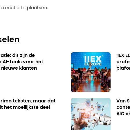
 reactie te plaatsen.
kelen
tie: dit zijn de
IIEX 
e AI-tools voor het
profe
 nieuwe klanten
plafo
 prima teksten, maar dat
Van S
t het moeilijkste deel
conte
AIO e