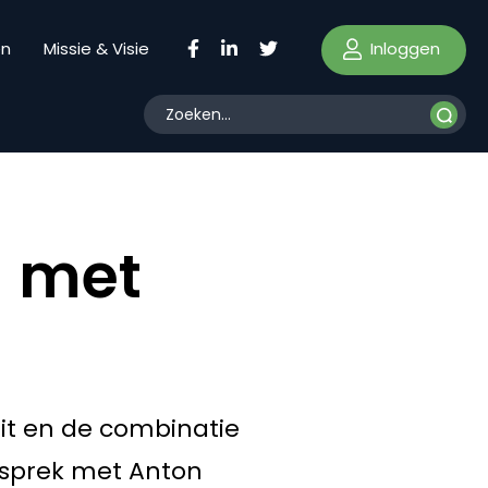
Inloggen
en
Missie & Visie
g met
eit en de combinatie
gesprek met Anton