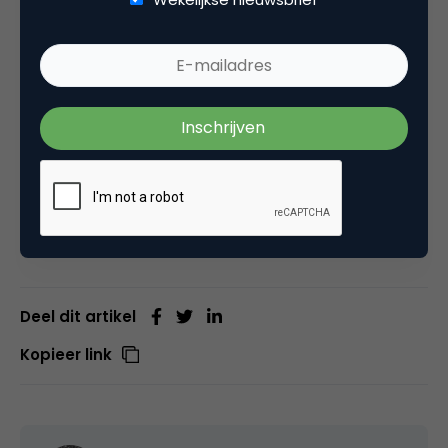
copyright meer over te hebben. Of alles wat je
deelt op Facebook blijkt opeens een bron voor
commerciële activiteiten van bedrijven te kunnen
zijn. Die bewustwording is net begonnen. Mensen
gaan zich daar steeds drukker over maken. Mijn
verwachting is dat goeie bedrijven daarin mee
gaan: zij gaan vooraf vragen wat je wel of niet wilt
delen.”
Deel dit artikel
Kopieer link