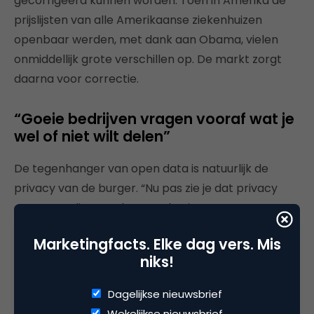
gecorrigeerd kunnen worden. Toen in Amerika de
prijslijsten van alle Amerikaanse ziekenhuizen
openbaar werden, met dank aan Obama, vielen
onmiddellijk grote verschillen op. De markt zorgt
daarna voor correctie.
“Goeie bedrijven vragen vooraf wat je
wel of niet wilt delen”
De tegenhanger van open data is natuurlijk de
privacy van de burger. “Nu pas zie je dat privacy
een groot ding aan het worden is voor grote
groepen mensen. Voorheen werd je voor gek
Marketingfacts. Elke dag vers. Mis
verklaard.” El Fassed wijst op de ongelijke ruil die
niks!
vaak plaatsvindt wanneer je een willekeurige app
gebruikt. “Met Instagram kun je natuurlijk hele leuke
Dagelijkse nieuwsbrief
foto’s maken, maar opeens blijk je daar geen
Wekelijkse nieuwsbrief