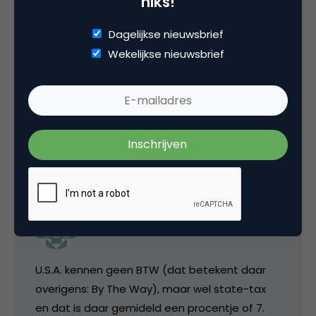
niks!
Dagelijkse nieuwsbrief
Carl Mangold
Wekelijkse nieuwsbrief
@Jan: a) Die iPod Shuffle kost in Amerika $99,
en b) Prijzen in de USA zijn excl. BTW.
12 januari 2005 om 09:40
James T. Kirk
U.S.A. kennen geen BTW (dat betekent daar
overigens: By The Way), maar wel state-tax
en dat is daar gemideld een procentje of 7.