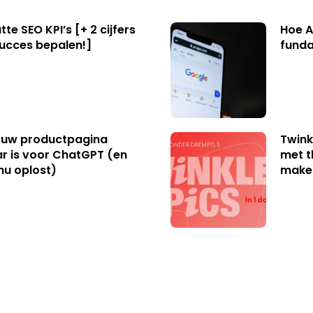
te SEO KPI’s [+ 2 cijfers
Hoe A
succes bepalen!]
funda
uw productpagina
Twink
r is voor ChatGPT (en
met t
nu oplost)
make