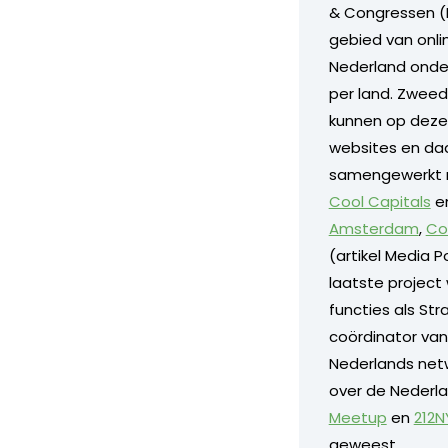
& Congressen (N
gebied van onli
Nederland onde
per land. Zweed
kunnen op deze
websites en daa
samengewerkt m
Cool Capitals
e
Amsterdam
,
Co
(artikel Media 
laatste project
functies als Str
coördinator van
Nederlands netw
over de Nederla
Meetup
en
212
geweest.