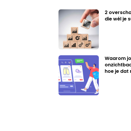
2 overschat
die wél je 
Waarom jo
onzichtbaa
hoe je dat 