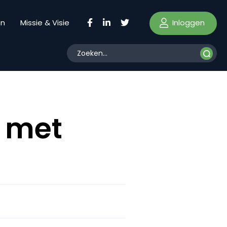
Inloggen
en
Missie & Visie
n met