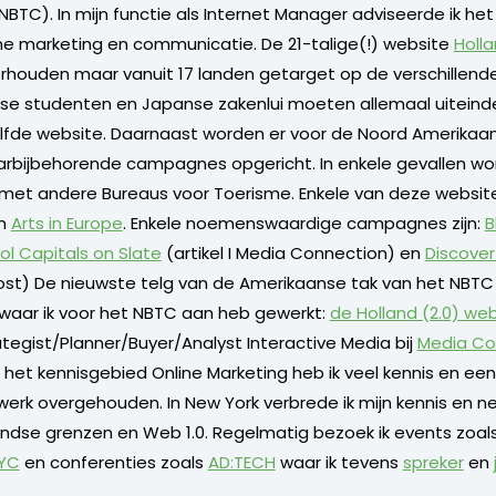
BTC). In mijn functie als Internet Manager adviseerde ik he
ne marketing en communicatie. De 21-talige(!) website
Holl
rhouden maar vanuit 17 landen getarget op de verschillen
se studenten en Japanse zakenlui moeten allemaal uiteindel
lfde website. Daarnaast worden er voor de Noord Amerikaa
rbijbehorende campagnes opgericht. In enkele gevallen wo
et andere Bureaus voor Toerisme. Enkele van deze websites
n
Arts in Europe
. Enkele noemenswaardige campagnes zijn:
B
ol Capitals on Slate
(artikel I Media Connection) en
Discover
Post) De nieuwste telg van de Amerikaanse tak van het NBTC 
 waar ik voor het NBTC aan heb gewerkt:
de Holland (2.0) we
ategist/Planner/Buyer/Analyst Interactive Media bij
Media Co
 het kennisgebied Online Marketing heb ik veel kennis en ee
erk overgehouden. In New York verbrede ik mijn kennis en ne
ndse grenzen en Web 1.0. Regelmatig bezoek ik events zoal
NYC
en conferenties zoals
AD:TECH
waar ik tevens
spreker
en