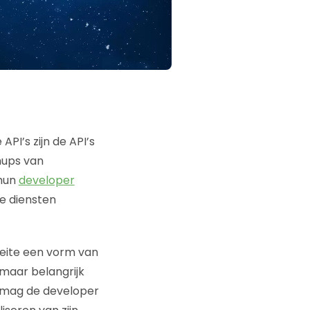
PI’s zijn de API’s
hups van
 hun
developer
e diensten
feite een vorm van
 maar belangrijk
o! mag de developer