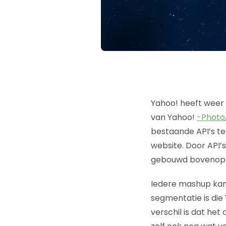
Yahoo! heeft weer e
van Yahoo!
-Photo
bestaande API’s te 
website. Door API’
gebouwd bovenop d
Iedere mashup kan 
segmentatie is die 
verschil is dat he