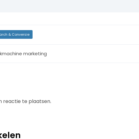
arch & Conversie
kmachine marketing
 reactie te plaatsen.
kelen