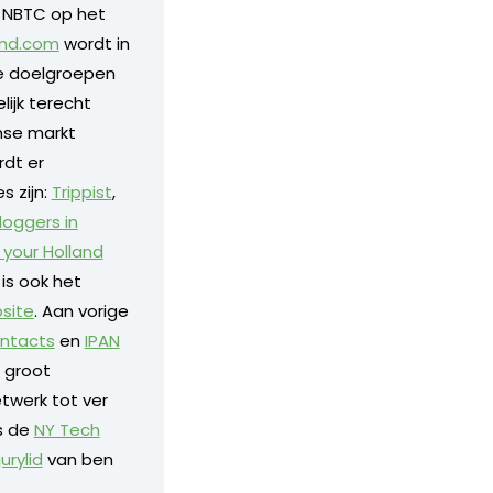
t NBTC op het
and.com
wordt in
de doelgroepen
ijk terecht
nse markt
rdt er
 zijn:
Trippist
,
loggers in
 your Holland
is ook het
bsite
. Aan vorige
ntacts
en
IPAN
n groot
twerk tot ver
s de
NY Tech
jurylid
van ben