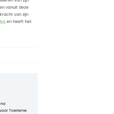
seren van zijn
en vanuit deze
racht van zijn
lyo
en heeft het
 na
 voor Toerisme