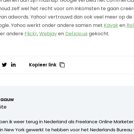
erdienen aan zijn mashup. Google verbied het commerciali
ud zelf wel het recht voor om inkomsten te gaan creër
an adwords. Yahoo! vertrouwd dan ook veel meer op de k
ogle. Yahoo werkt onder andere samen met
Kayak
en
Rol
der andere
Flickr
,
Webjay
en
Del.icio.us
gekocht.
Kopieer link
Paauw
ite
 ben ik weer terug in Nederland als Freelance Online Marketer
in New York gewerkt te hebben voor het Nederlands Bureau