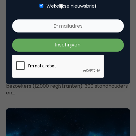
Wekelijkse nieuwsbrief
Contentmarketing & Storytelling
Ad:tech New York 2006 groter, drukker, engaging
Afgelopen week kwam de Ad:tech conferentie
weer naar New York. Met meer dan 10.000
bezoekers (12.000 registranten), 300 standhouders
en…