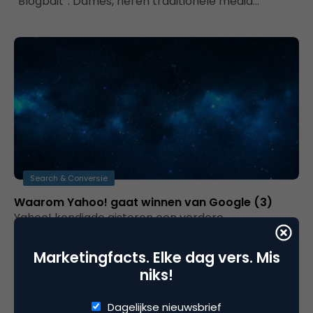
“Blogbait”. Dames, heren traditionele media…
Search & Conversie
Waarom Yahoo! gaat winnen van Google (3)
Yahoo! kondigde gisteren een verdere
samenwerking aan met Nokia terwijl Google het
einde van Google Answers aankondigde. Over het
Marketingfacts. Elke dag vers. Mis
algemeen…
niks!
Dagelijkse nieuwsbrief