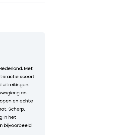
Nederland. Met
teractie scoort
itreikingen.
euwsgierig en
n open en echte
aat. Scherp,
g in het
an bijvoorbeeld