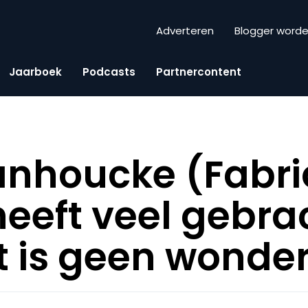
Adverteren
Blogger word
Jaarboek
Podcasts
Partnercontent
anhoucke (Fabri
eeft veel gebra
 is geen wonde