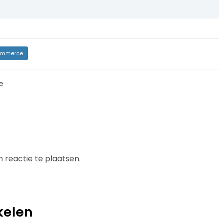
mmerce
e
 reactie te plaatsen.
kelen