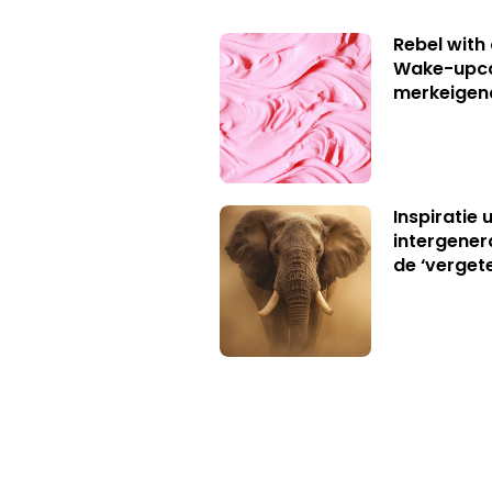
Rebel with
Wake-upca
merkeigen
Inspiratie 
intergener
de ‘verget