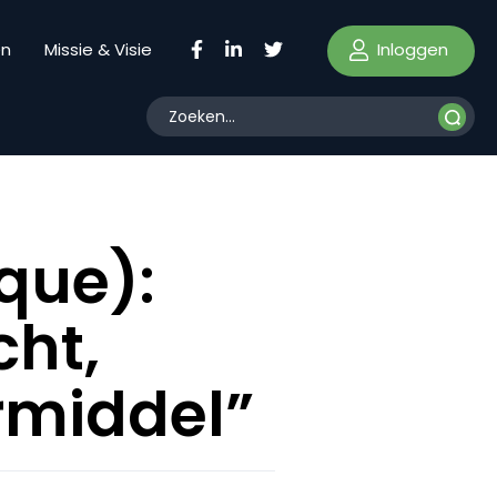
Inloggen
en
Missie & Visie
que):
cht,
rmiddel”