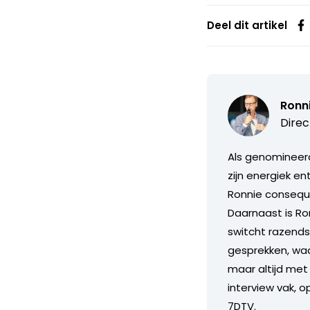
Deel dit artikel
Ronn
Direc
Als genomineerd
zijn energiek e
Ronnie consequ
Daarnaast is Ron
switcht razends
gesprekken, waarb
maar altijd met 
interview vak, o
7DTV.