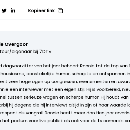
Kopieer link
ie Overgoor
teur/eigenaar bij
7DTV
 dagvoorzitter van het jaar behoort Ronnie tot de top van 
nthousiasme, aanstekelijke humor, scherpte en ontspannen in
ent zeer hoge ogen op congressen, evenementen en award u
nie een interviewer met een eigen stijl. Hij is voorbereid, ni
nel tussen serieuze vragen en scherpe humor. Hij houdt va
ij hij degene die hij interviewt altijd in zijn of haar waarde l
respect als vangrail. Ronnie heeft meer dan tien jaar ervarin
p het podium voor live publiek als ook voor de tv camera’s v