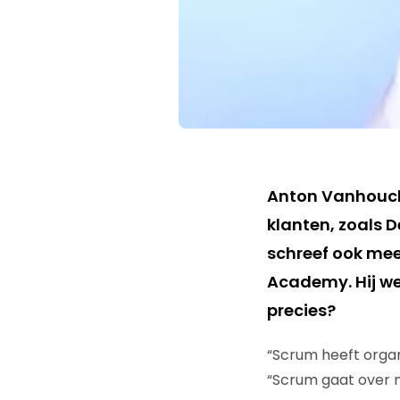
Anton Vanhoucke
klanten, zoals 
schreef ook mee 
Academy. Hij wee
precies?
“Scrum heeft organ
“Scrum gaat over m