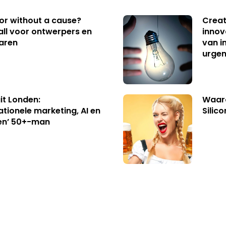
 or without a cause?
Creat
ll voor ontwerpers en
innov
aren
van i
urgen
uit Londen:
Waaro
ationele marketing, AI en
Silico
en’ 50+-man