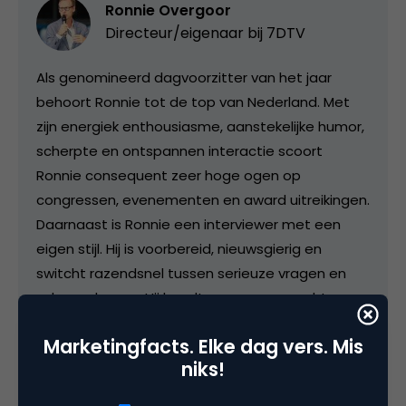
Ronnie Overgoor
Directeur/eigenaar bij
7DTV
Als genomineerd dagvoorzitter van het jaar
behoort Ronnie tot de top van Nederland. Met
zijn energiek enthousiasme, aanstekelijke humor,
scherpte en ontspannen interactie scoort
Ronnie consequent zeer hoge ogen op
congressen, evenementen en award uitreikingen.
Daarnaast is Ronnie een interviewer met een
eigen stijl. Hij is voorbereid, nieuwsgierig en
switcht razendsnel tussen serieuze vragen en
scherpe humor. Hij houdt van open en echte
gesprekken, waarbij hij degene die hij interviewt
Marketingfacts. Elke dag vers. Mis
altijd in zijn of haar waarde laat. Scherp, maar
niks!
altijd met respect als vangrail. Ronnie heeft
meer dan tien jaar ervaring in het interview vak,