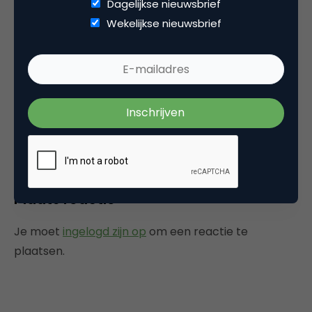
Dagelijkse nieuwsbrief
op het podium voor live publiek als ook voor de tv
Wekelijkse nieuwsbrief
camera’s van bijvoorbeeld 7DTV.
Categorie
Commerce
Contentmarketing & Storytelling
Media
Plaats reactie
Je moet
ingelogd zijn op
om een reactie te
plaatsen.