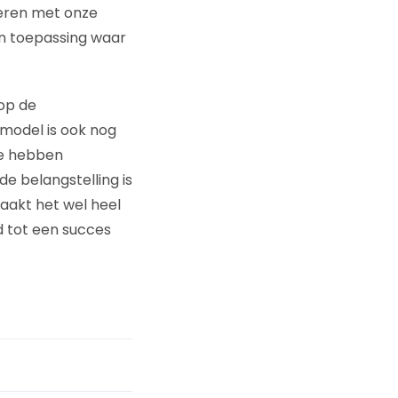
leren met onze
Een toepassing waar
 op de
ssmodel is ook nog
We hebben
e belangstelling is
aakt het wel heel
d tot een succes