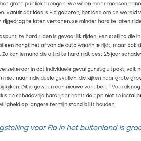
et grote publiek brengen. We willen meer mensen aanrak
n. Vanuit dat idee is Flo geboren, het idee om de wereld 
ijgedrag te laten vertonen, ze minder hard te laten rijde
gspunt: te hard rijden is gevaarlijk rijden. Een stelling die in
t alleen hangt het af van de auto waarin je rijdt, maar ook
Zo kan iemand die altijd te hard rijdt best 25 jaar schadevr
erzekeraar in dat individuele geval gunstig uitpakt, valt 
n niet naar individuele gevallen, die kijken naar grote g
 bij kijken. Dit is gewoon een nieuwe variabele.” Vooralsnog
us de schadevrije hardrijder hoeft de app niet te installere
willigheid op langere termijn stand blijft houden.
stelling voor Flo in het buitenland is groo