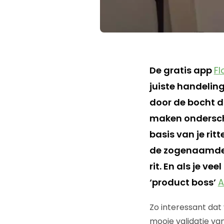
De gratis app
Fl
juiste handeling
door de bocht da
maken ondersch
basis van je ritt
de zogenaamde F
rit. En als je ve
‘product boss’
A
Zo interessant dat
mooie validatie van