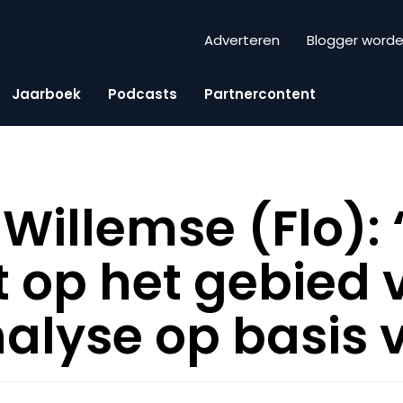
Adverteren
Blogger word
Jaarboek
Podcasts
Partnercontent
illemse (Flo): “
it op het gebied
analyse op basis