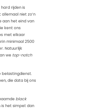
hard rijden is
t allemaal niet zo’n
e aan het eind van
ie kent ons
es met elkaar
arin minimaal 2500
. Natuurlijk
laan we
top-notch
belastingdienst.
n, die data bij ons
genaamde
black
is het simpel: dan