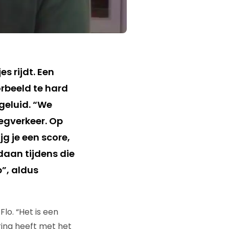
s rijdt. Een
orbeeld te hard
geluid. “We
egverkeer. Op
jg je een score,
daan tijdens die
p”, aldus
lo. “Het is een
aring heeft met het