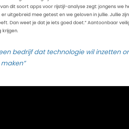
van dit soort apps voor rijstijl-analyse zegt: jongens we h
r uitgebreid mee getest en we geloven in jullie. Jullie zij
ft. Dan weet je dat je iets goed doet.”
Aantoonbaar veili
 krijgen.
een bedrijf dat technologie wil inzetten 
e maken”