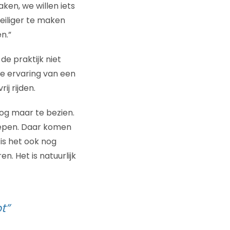
en, we willen iets
veiliger te maken
n.”
 de praktijk niet
 de ervaring van een
ij rijden.
nog maar te bezien.
roepen. Daar komen
 is het ook nog
n. Het is natuurlijk
t”