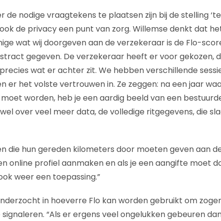
r de nodige vraagtekens te plaatsen zijn bij de stelling ‘te 
 is ook de privacy een punt van zorg. Willemse denkt dat he
enige wat wij doorgeven aan de verzekeraar is de Flo-scor
abstract gegeven. De verzekeraar heeft er voor gekozen, d
 precies wat er achter zit. We hebben verschillende sessi
 er het volste vertrouwen in. Ze zeggen: na een jaar wa
moet worden, heb je een aardig beeld van een bestuurder
 wel over veel meer data, de volledige ritgegevens, die s
n die hun gereden kilometers door moeten geven aan de 
 online profiel aanmaken en als je een aangifte moet doe
 ook weer een toepassing.”
nderzocht in hoeverre Flo kan worden gebruikt om zo
signaleren. “Als er ergens veel ongelukken gebeuren dan 