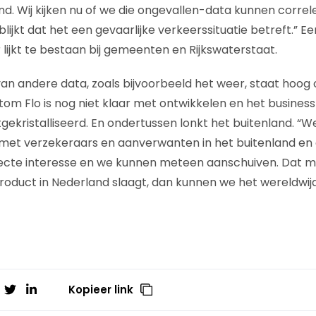
and. Wij kijken nu of we die ongevallen-data kunnen corre
 blijkt dat het een gevaarlijke verkeerssituatie betreft.” 
 lijkt te bestaan bij gemeenten en Rijkswaterstaat.
van andere data, zoals bijvoorbeeld het weer, staat hoog
Kortom Flo is nog niet klaar met ontwikkelen en het busine
tgekristalliseerd. En ondertussen lonkt het buitenland. “
et verzekeraars en aanverwanten in het buitenland en d
directe interesse en we kunnen meteen aanschuiven. Dat m
 product in Nederland slaagt, dan kunnen we het wereldwij
Kopieer link