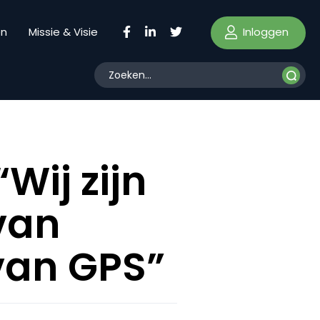
Inloggen
en
Missie & Visie
Wij zijn
 van
 van GPS”