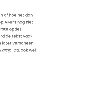
en af hoe het dan
op AMP’s nog niet
rste opties
erd de tekst vaak
 later verscheen.
n
amp-ad
, ook wel