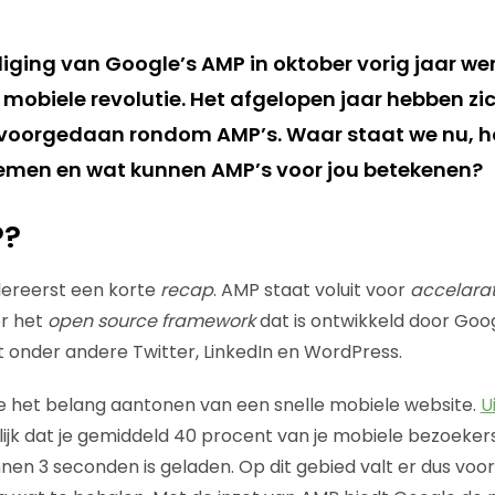
ging van Google’s AMP in oktober vorig jaar we
 mobiele revolutie. Het afgelopen jaar hebben zic
 voorgedaan rondom AMP’s. Waar staat we nu, h
emen en wat kunnen AMP’s voor jou betekenen?
P?
lereerst een korte
recap
. AMP staat voluit voor
accelara
or het
open source framework
dat is ontwikkeld door Goog
onder andere Twitter, LinkedIn en WordPress.
e het belang aantonen van een snelle mobiele website.
U
lijk dat je gemiddeld 40 procent van je mobiele bezoekers
nen 3 seconden is geladen. Op dit gebied valt er dus voo