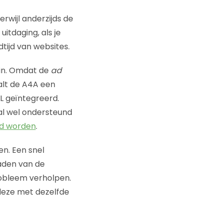
rwijl anderzijds de
itdaging, als je
ijd van websites.
 in. Omdat de
ad
alt de A4A een
L geïntegreerd.
 al wel ondersteund
nd worden
.
n. Een snel
laden van de
obleem verholpen.
 deze met dezelfde