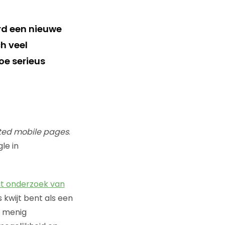
rd een nieuwe
h veel
oe serieus
ted mobile pages
.
le in
it onderzoek van
 kwijt bent als een
r menig