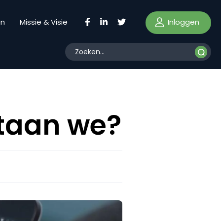
Inloggen
en
Missie & Visie
staan we?