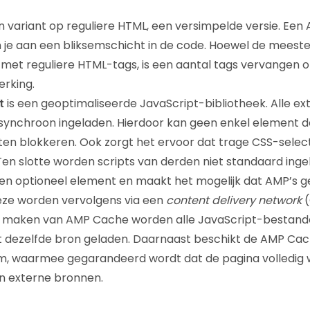
n variant op reguliere HTML, een versimpelde versie. Ee
je aan een bliksemschicht in de code. Hoewel de meeste
et reguliere HTML-tags, is een aantal tags vervangen 
rking.
t
is een geoptimaliseerde JavaScript-bibliotheek. Alle e
asynchroon ingeladen. Hierdoor kan geen enkel element 
en blokkeren. Ook zorgt het ervoor dat trage CSS-sele
Ten slotte worden scripts van derden niet standaard inge
een optioneel element en maakt het mogelijk dat AMP’s
eze worden vervolgens via een
content delivery network
(
e maken van AMP Cache worden alle JavaScript-bestand
it dezelfde bron geladen. Daarnaast beschikt de AMP Ca
m, waarmee gegarandeerd wordt dat de pagina volledig w
van externe bronnen.