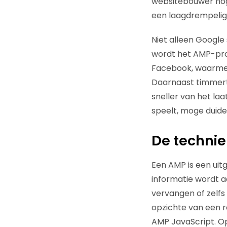
websitebouwer nog 
een laagdrempelig
Niet alleen Google
wordt het AMP-pro
Facebook, waarmee 
Daarnaast timmert
sneller van het la
speelt, moge duidelij
De technie
Een AMP is een uit
informatie wordt a
vervangen of zelfs
opzichte van een 
AMP JavaScript. Op