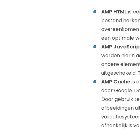
AMP HTML
is ee
bestand herken 
overeenkomen m
een optimale we
AMP JavaScrip
worden hierin 
andere element
uitgeschakeld. 
AMP Cache
is 
door Google. D
Door gebruik t
afbeeldingen u
validatiesystee
afhankelijk is 