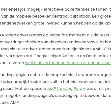
t enerzijds mogelijk effectieve advertenties te tonen, te
van de mobiele bezoeker centraal blijft staan. Een grote u
entienetwerken grote invloed kunnen hebben op de laadt
4A laden advertenties op hetzelfde moment als de tekst
er wordt gescheiden van de advertentieweergave, beha
 Nog niet alle advertentienetwerken zijn binnen AMP HTM
t niet verbazen dat Googles eigen AdSense en Doubleclick
 van te voren
welke advertentienetwerken er ondersteu
 landingspagina achter de amp-ad niet te worden vergete
ie is namelijk fraai, maar valt in het niet wanneer het in
g duurt. Met de speciale
AMP Landing Pages
wordt dit pr
elijk mogelijk landingspagina’s dusdanig op te bouwen dat
ls een AMP.