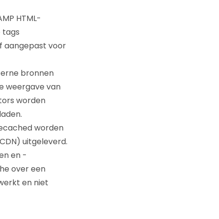
n AMP HTML-
 tags
of aangepast voor
xterne bronnen
de weergave van
ctors worden
laden.
 gecached worden
CDN) uitgeleverd.
en en -
che over een
erkt en niet