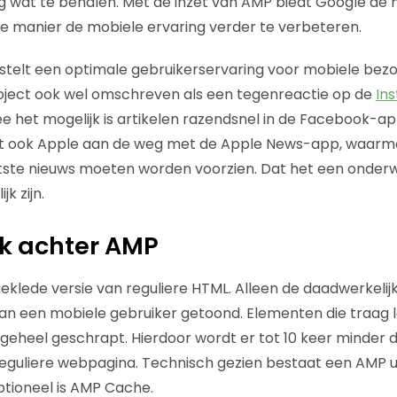
wat te behalen. Met de inzet van AMP biedt Google de m
e manier de mobiele ervaring verder te verbeteren.
 stelt een optimale gebruikerservaring voor mobiele bezo
ject ook wel omschreven als een tegenreactie op de
Ins
het mogelijk is artikelen razendsnel in de Facebook-app
 ook Apple aan de weg met de Apple News-app, waarme
atste nieuws moeten worden voorzien. Dat het een onderw
k zijn.
k achter AMP
geklede versie van reguliere HTML. Alleen de daadwerkeli
an een mobiele gebruiker getoond. Elementen die traag 
 geheel geschrapt. Hierdoor wordt er tot 10 keer minder 
reguliere webpagina. Technisch gezien bestaat een AMP 
tioneel is AMP Cache.