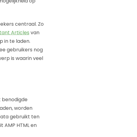
ogelijkheid op
ekers centraal. Zo
tant Articles
van
 in te laden.
e gebruikers nog
erp is waarin veel
jk benodigde
laden, worden
data gebruikt ten
uit AMP HTML en