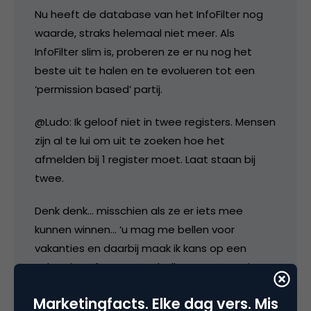
Nu heeft de database van het InfoFilter nog
waarde, straks helemaal niet meer. Als
InfoFilter slim is, proberen ze er nu nog het
beste uit te halen en te evolueren tot een
‘permission based’ partij.
@Ludo: Ik geloof niet in twee registers. Mensen
zijn al te lui om uit te zoeken hoe het
afmelden bij 1 register moet. Laat staan bij
twee.
Denk denk… misschien als ze er iets mee
kunnen winnen… ‘u mag me bellen voor
vakanties en daarbij maak ik kans op een
vakantie’. Of u mag me bellen voor energie, en
ik maak kans op een openhaard. ‘bellen voor
Marketingfacts. Elke dag vers. Mis
telecom en ik maak kans op de nieuwste