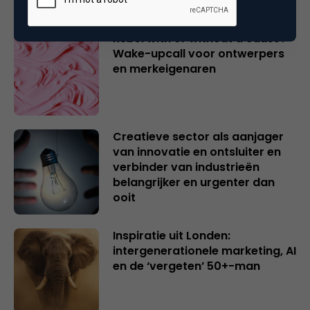
Gerelateerde artikelen
Rebel with or without a cause?
Wake-upcall voor ontwerpers
en merkeigenaren
Creatieve sector als aanjager
van innovatie en ontsluiter en
verbinder van industrieën
belangrijker en urgenter dan
ooit
Inspiratie uit Londen:
intergenerationele marketing, AI
en de ‘vergeten’ 50+-man