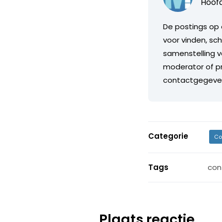
Hoofd
De postings op 
voor vinden, sch
samenstelling v
moderator of pr
contactgegeve
Categorie
Co
Tags
con
Plaats reactie