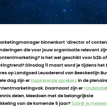
arketingmanager binnenkort ‘director of conten
nderingen die voor jouw organisatie relevant zijn
ontentmarketing? Is het wel geschikt voor b2b of 
tingtrend? Dinsdag 11 maart word je tijdens het
gres
op Landgoed Leusderend van Beeckestijn Bu
ele dag zijn er
inspirerende sprekers
in de plenair
ontentmarketingvak. Daarnaast zijn er
rondetafe
ennis delen. Meedoen met de belangrijkste
kkeling van de komende 5 jaar?
Schrijf je meteen