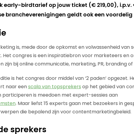
 early-birdtarief op jouw ticket (€ 219,00), i.p.v.
se brancheverenigingen geldt ook een voordelig k
ie
keting is, mede door de opkomst en volwassenheid van s
t. Het congres is een inspiratiebron voor marketeers en
zijn bij online communicatie, marketing, PR, branding of 
itie is het congres door middel van ‘2 paden’ opgezet. He
ert naar een
scala van topsprekers
op het gebied van co
 participeren is meedoen met expert-sessies aan
omsten
. Maar liefst 15 experts gaan met bezoekers in ges
werpen die bepalend zijn voor contentmarketingbeleid.
de sprekers