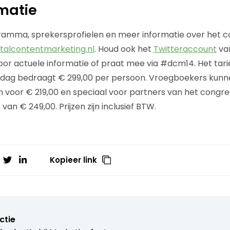
matie
ramma, sprekersprofielen en meer informatie over het co
talcontentmarketing.nl
. Houd ook het
Twitteraccount
va
oor actuele informatie of praat mee via #dcm14. Het tari
e dag bedraagt € 299,00 per persoon. Vroegboekers kunn
n voor € 219,00 en speciaal voor partners van het congres
van € 249,00. Prijzen zijn inclusief BTW.
Kopieer link
ctie