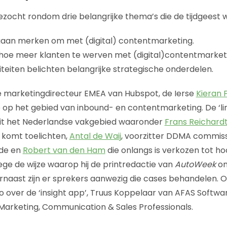
gezocht rondom drie belangrijke thema’s die de tijdgeest 
gaan merken om met (digital) contentmarketing.
 hoe meer klanten te werven met (digital)contentmarket
riteiten belichten belangrijke strategische onderdelen.
de marketingdirecteur EMEA van Hubspot, de Ierse
Kieran 
op het gebied van inbound- en contentmarketing. De ‘li
it het Nederlandse vakgebied waaronder
Frans Reichard
 komt toelichten,
Antal de Waij
, voorzitter DDMA commiss
de en
Robert van den Ham
die onlangs is verkozen tot h
ege de wijze waarop hij de printredactie van
AutoWeek
om
rnaast zijn er sprekers aanwezig die cases behandelen.
over de ‘insight app’, Truus Koppelaar van AFAS Softwa
arketing, Communication & Sales Professionals.