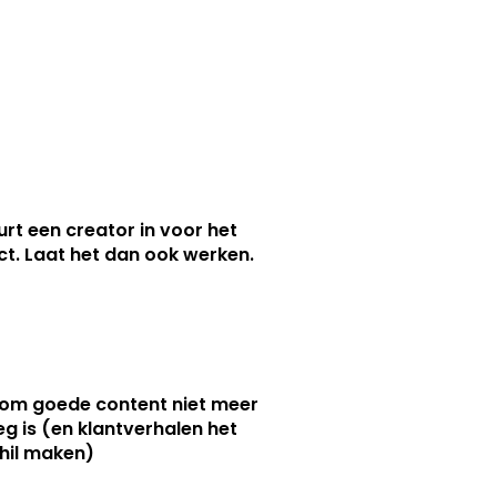
urt een creator in voor het
nct. Laat het dan ook werken.
m goede content niet meer
g is (en klantverhalen het
hil maken)