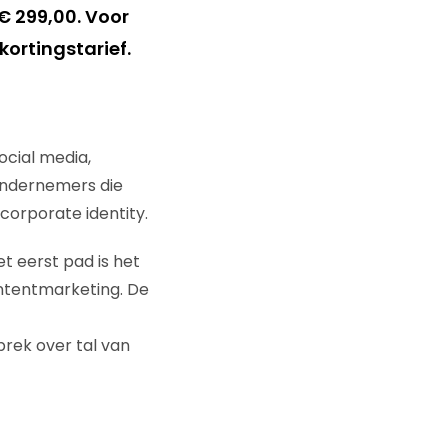
 € 299,00. Voor
ortingstarief.
ocial media,
 ondernemers die
corporate identity.
t eerst pad is het
ntentmarketing. De
prek over tal van