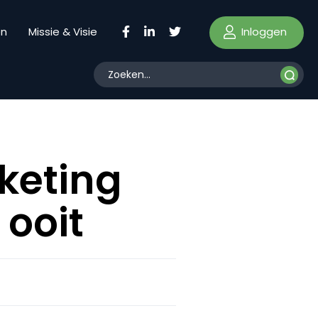
Inloggen
en
Missie & Visie
keting
 ooit