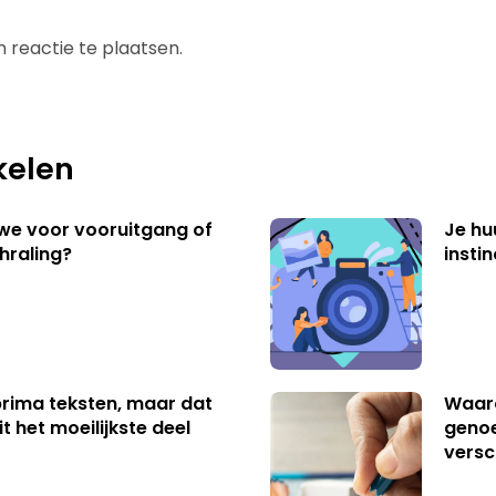
 reactie te plaatsen.
kelen
 we voor vooruitgang of
Je hu
hraling?
insti
 prima teksten, maar dat
Waaro
t het moeilijkste deel
genoe
versc