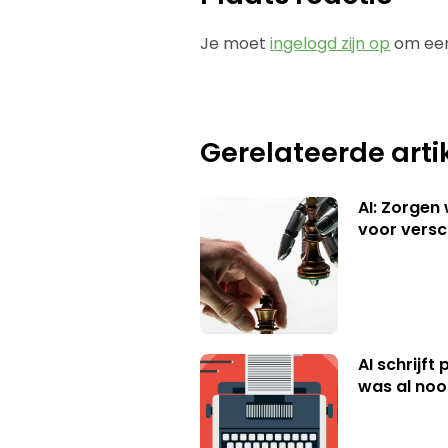
Je moet
ingelogd zijn op
om een
Gerelateerde arti
AI: Zorgen
voor versc
AI schrijft
was al nooi