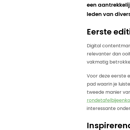
een aantrekkelijk
leden van diver
Eerste edit
Digital contentmar
relevanter dan ooi
vakmatig betrokken 
Voor deze eerste ed
pad waarin je luist
tweede manier van
rondetafelbijeenk
interessante onder
Inspireren