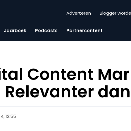
Adverteren
Blogger word
Jaarboek
Podcasts
Partnercontent
ital Content Mar
 Relevanter dan
14, 12:55