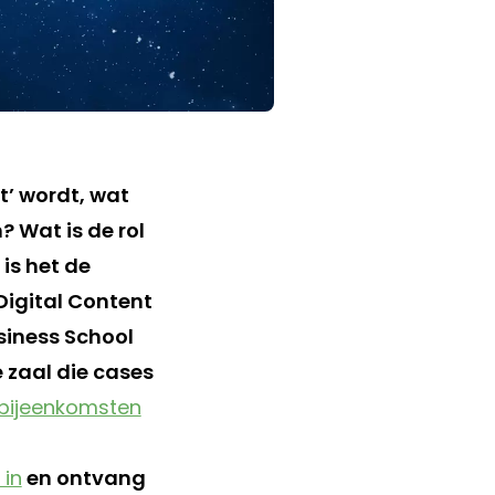
t’ wordt, wat
? Wat is de rol
is het de
Digital Content
siness School
e zaal die cases
lbijeenkomsten
 in
en ontvang