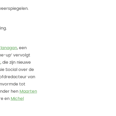
weerspiegelen.
ing.
Flanagan
, een
ne-up’ vervolgt
t
, die zijn nieuwe
ie Social over de
oofdredacteur van
vormde tot
 Onder hen
Maarten
re en
Michel