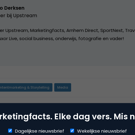
o Derksen
er bij
Upstream
er Upstream, Marketingfacts, Arnhem Direct, SportNext, Trav
xor Live, social business, onderwijs, fotografie en vader!
ntentmarketing & Storytelling
Media
ine pr & branding
,
social media marketing
ketingfacts. Elke dag vers. Mis n
Dagelijkse nieuwsbrief
Wekelijkse nieuwsbrief