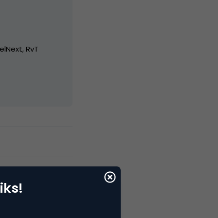
elNext, RvT
iks!