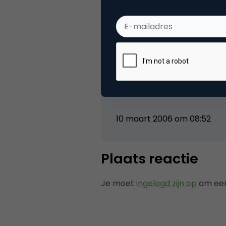
2 Reacties
media
Is mij eerlijk gezegd ook nie
10 maart 2006 om 08:52
Plaats reactie
Je moet
ingelogd zijn op
om een