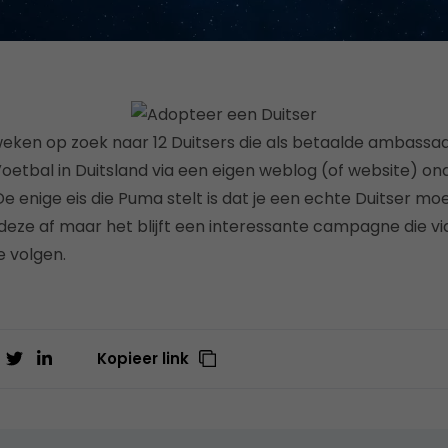
 weken op zoek naar 12 Duitsers die als betaalde ambass
etbal in Duitsland via een eigen weblog (of website) o
 enige eis die Puma stelt is dat je een echte Duitser moe
j deze af maar het blijft een interessante campagne die v
te volgen.
Kopieer link