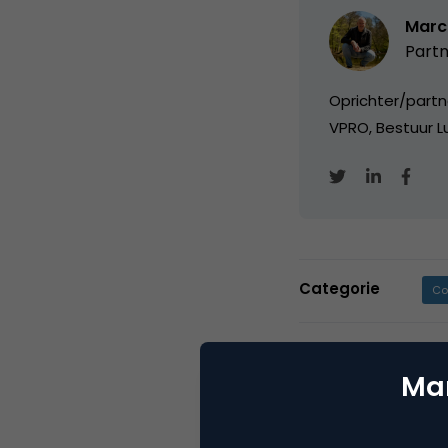
Marc
Partn
Oprichter/partn
VPRO, Bestuur Lu
Categorie
Co
Tags
onl
Mar