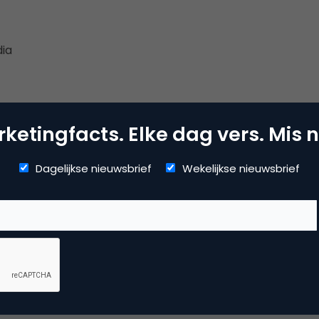
dia
ketingfacts. Elke dag vers. Mis n
Dagelijkse nieuwsbrief
Wekelijkse nieuwsbrief
Kopieer link
o Derksen
er bij
Upstream