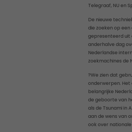
Telegraaf, NU en Sp
De nieuwe techniek
die zoeken op een 
gepresenteerd uit
anderhalve dag over
Nederlandse intern
zoekmachines de N
?We zien dat gebr
onderwerpen. Het c
belangrijke Neder
de geboorte van he
als de Tsunami in 
aan de wens van o
ook over nationale