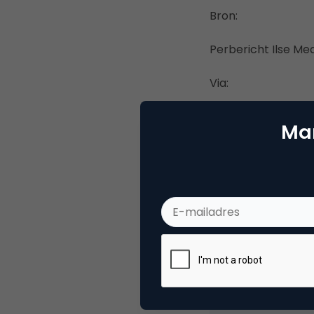
Bron:
Perbericht Ilse Me
Via:
Dutchcowboys
Mar
Deel dit artikel
Marc
Partn