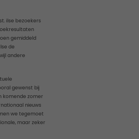
t. ilse bezoekers
zoekresultaten
doen gemiddeld
lse de
ijl andere
tuele
oral gewenst bij
 en komende zomer
nationaal nieuws
 komen we tegemoet
ionale, maar zeker