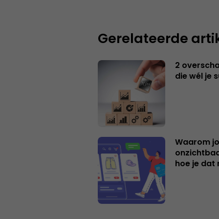
Gerelateerde arti
2 overschat
die wél je 
Waarom jo
onzichtbaa
hoe je dat 