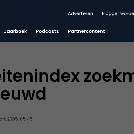
Adverteren
Blogger word
Jaarboek
Podcasts
Partnercontent
eitenindex zoek
nieuwd
rt 2005, 05:45