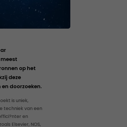
aar
e meest
bronnen op het
zij deze
en en doorzoeken.
ekt is uniek,
de techniek van een
ffici?nter en
oals Elsevier, NOS,