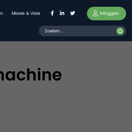
Inloggen
en
Missie & Visie
machine