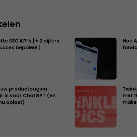
kelen
te SEO KPI’s [+ 2 cijfers
Hoe A
succes bepalen!]
funda
uw productpagina
Twink
r is voor ChatGPT (en
met t
nu oplost)
make