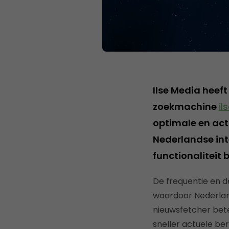
Ilse Media heef
zoekmachine
il
optimale en act
Nederlandse int
functionaliteit 
De frequentie en d
waardoor Nederlands
nieuwsfetcher bete
sneller actuele be