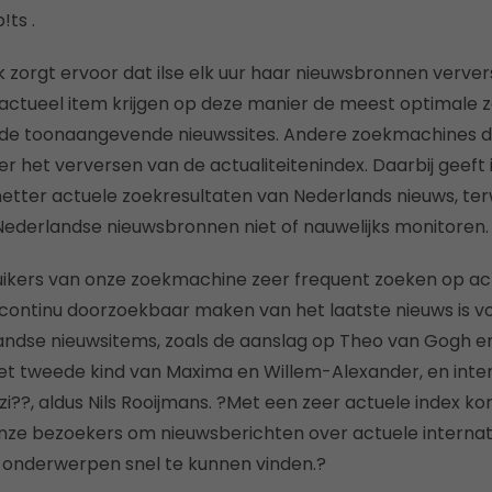
!ts .
 zorgt ervoor dat ilse elk uur haar nieuwsbronnen ververs
actueel item krijgen op deze manier de meest optimale 
 de toonaangevende nieuwssites. Andere zoekmachines 
 het verversen van de actualiteitenindex. Daarbij geeft i
etter actuele zoekresultaten van Nederlands nieuws, terw
ederlandse nieuwsbronnen niet of nauwelijks monitoren.
uikers van onze zoekmachine zeer frequent zoeken op ac
ontinu doorzoekbaar maken van het laatste nieuws is vo
landse nieuwsitems, zoals de aanslag op Theo van Gogh
t tweede kind van Maxima en Willem-Alexander, en inter
Azi??, aldus Nils Rooijmans. ?Met een zeer actuele index
nze bezoekers om nieuwsberichten over actuele internat
 onderwerpen snel te kunnen vinden.?