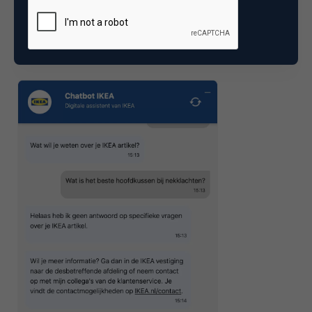
goed hoofdkussen bij nekklachten, maar gelukkig
kreeg ik wel meteen de mogelijkheid om een
medewerker te spreken. Prima oplossing!