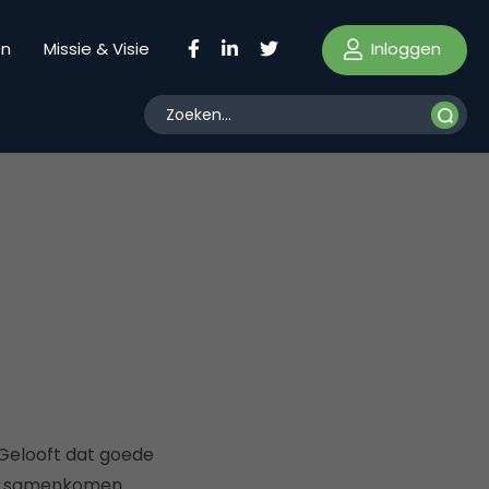
Inloggen
en
Missie & Visie
. Gelooft dat goede
eid samenkomen.