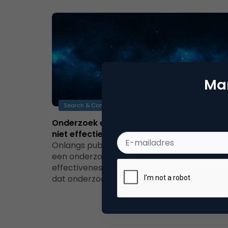
Mar
Search & Conversie
Onderzoek eBay: “SEA voor grote merken 
niet effectief”
Onlangs publiceerde eBay de resultaten va
een onderzoek naar paid search
effectiveness. De belangrijkste conclusie va
dat onderzoek was dat…