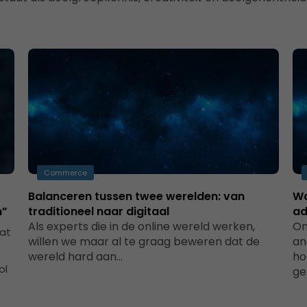
Commerce
Balanceren tussen twee werelden: van
Wa
n”
traditioneel naar digitaal
ad
Als experts die in de online wereld werken,
On
wat
willen we maar al te graag beweren dat de
an
wereld hard aan…
ho
ol
ge