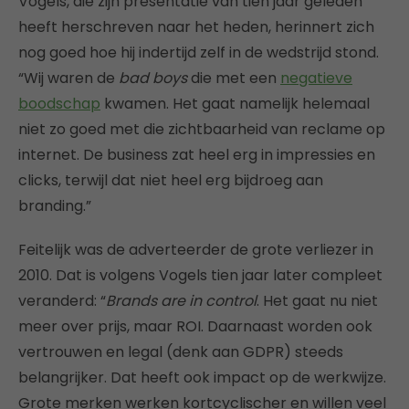
Vogels, die zijn presentatie van tien jaar geleden
heeft herschreven naar het heden, herinnert zich
nog goed hoe hij indertijd zelf in de wedstrijd stond.
“Wij waren de
bad boys
die met een
negatieve
boodschap
kwamen. Het gaat namelijk helemaal
niet zo goed met die zichtbaarheid van reclame op
internet. De business zat heel erg in impressies en
clicks, terwijl dat niet heel erg bijdroeg aan
branding.”
Feitelijk was de adverteerder de grote verliezer in
2010. Dat is volgens Vogels tien jaar later compleet
veranderd: “
Brands are in control
. Het gaat nu niet
meer over prijs, maar ROI. Daarnaast worden ook
vertrouwen en legal (denk aan GDPR) steeds
belangrijker. Dat heeft ook impact op de werkwijze.
Grote merken werken kortcyclischer en willen veel