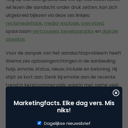
wil lezen die aandacht onder druk zetten, kan zich
uitgebreid bijlezen via deze zes linkjes:
reclamedeflatie
,
media-explosie
,
overvloed
,
spaarzaam
vertrouwen
,
bereikparadox
en
digitale
obesitas
.
Voor de aanpak van het aandachtsprobleem heeft
Weima zes oplossingsrichtingen in de aanbieding:
hulp, emotie, status, nieuw, inclusie en beloning. Hij
stipt ze kort aan. Denk bij emotie aan de recente
trend in kerstcommercials, waarin met name veel
supermarkten op de Amerikaanse toer gaan. Met
succes, want het werkt. Status is de insteek bij zijn
Marketingfacts. Elke dag vers. Mis
eigen podcastreeks
CMO-talk
.
niks!
Een andere populair thema is inclusie, dat soms
Dagelijkse nieuwsbrief