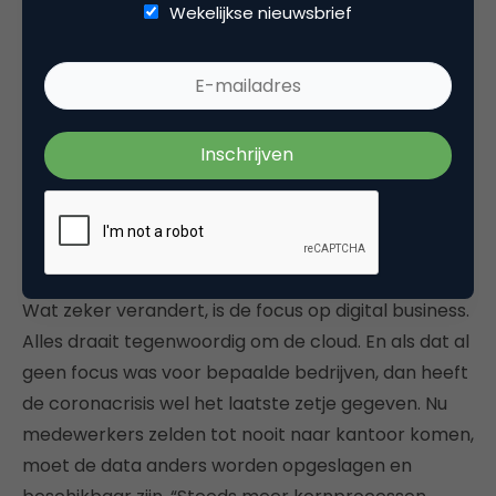
met een klein gebaar kan worden uitgedragen.
Wekelijkse nieuwsbrief
Goed voorbeeld is de ombouw van de
#doeslief-
campagne
van Sire tot de nieuwe positieve hashtag
#daslief
. Die nieuwe campagne is bedoeld om
groepen mensen het gevoel te geven dat ze er ook
bij horen. Dit soort thema’s worden steeds
belangrijker.
China wint digitale oorlog
Wat zeker verandert, is de focus op digital business.
Alles draait tegenwoordig om de cloud. En als dat al
geen focus was voor bepaalde bedrijven, dan heeft
de coronacrisis wel het laatste zetje gegeven. Nu
medewerkers zelden tot nooit naar kantoor komen,
moet de data anders worden opgeslagen en