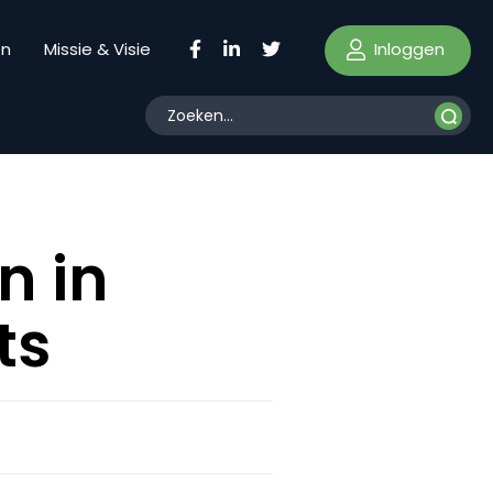
Inloggen
en
Missie & Visie
n in
ts