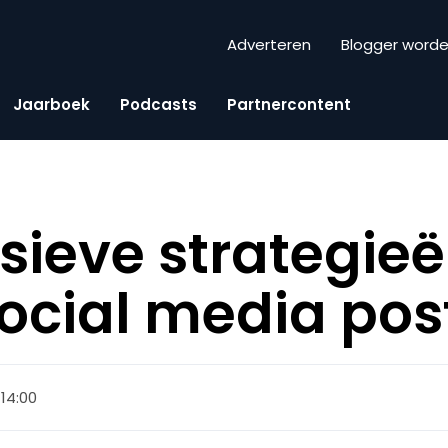
Adverteren
Blogger word
Jaarboek
Podcasts
Partnercontent
sieve strategieë
social media pos
 14:00