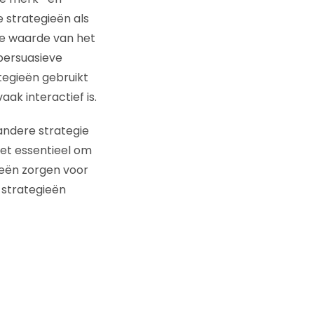
e strategieën als
e waarde van het
persuasieve
ategieën gebruikt
ak interactief is.
 andere strategie
et essentieel om
eën zorgen voor
strategieën