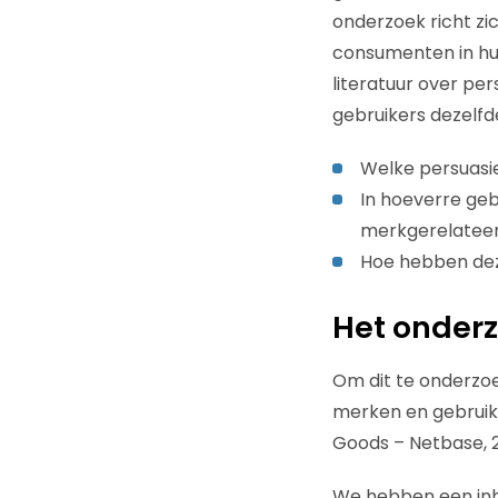
onderzoek richt zi
consumenten in hu
literatuur over pe
gebruikers dezelf
Welke persuasi
In hoeverre geb
merkgerelateer
Hoe hebben dez
Het onder
Om dit te onderzo
merken en gebruik
Goods – Netbase, 2
We hebben een inh