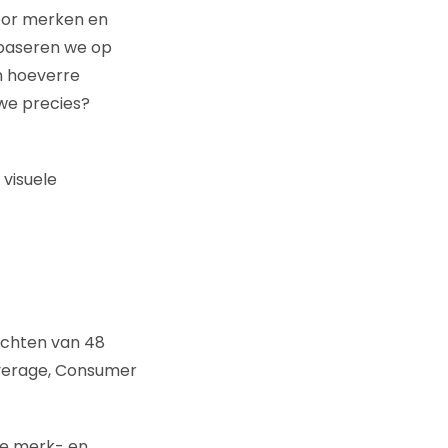
oor merken en
 baseren we op
in hoeverre
we precies?
 visuele
ichten van 48
everage, Consumer
de merk- en