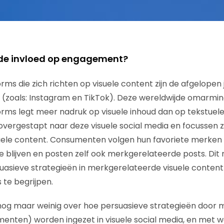
 de invloed op engagement?
orms die zich richten op visuele content zijn de afgelope
(zoals: Instagram en TikTok). Deze wereldwijde omarmin
rms legt meer nadruk op visuele inhoud dan op tekstuel
overgestapt naar deze visuele social media en focussen ze
uele content. Consumenten volgen hun favoriete merken 
 blijven en posten zelf ook merkgerelateerde posts. Dit 
uasieve strategieën in merkgerelateerde visuele content 
 te begrijpen.
og maar weinig over hoe persuasieve strategieën door 
enten) worden ingezet in visuele social media, en met w