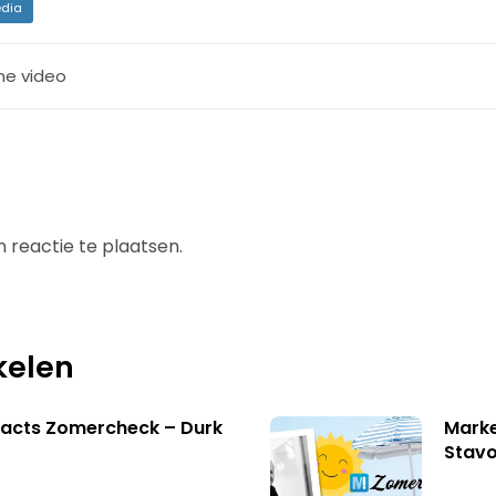
dia
ine video
 reactie te plaatsen.
kelen
facts Zomercheck – Durk
Marke
Stavo