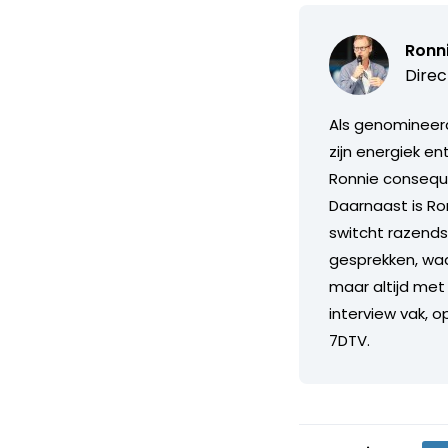
Ronn
Direc
Als genomineerd
zijn energiek e
Ronnie consequ
Daarnaast is Ron
switcht razends
gesprekken, waarb
maar altijd met 
interview vak, o
7DTV.