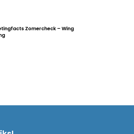
tingfacts Zomercheck – Wing
ng
iks!