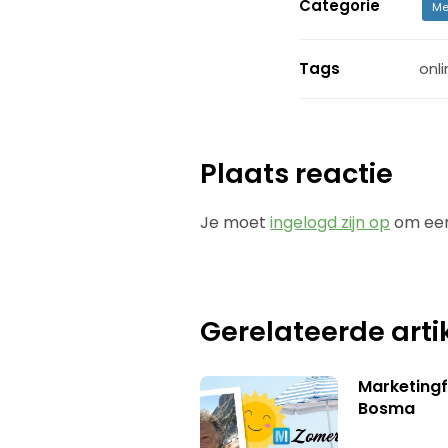
Categorie
Me
Tags
onl
Plaats reactie
Je moet
ingelogd zijn op
om een
Gerelateerde arti
Marketing
Bosma