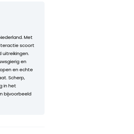
Nederland. Met
teractie scoort
itreikingen.
euwsgierig en
n open en echte
aat. Scherp,
g in het
an bijvoorbeeld