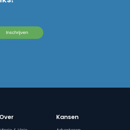
Over
Kansen
Missie & Visie
Adverteren