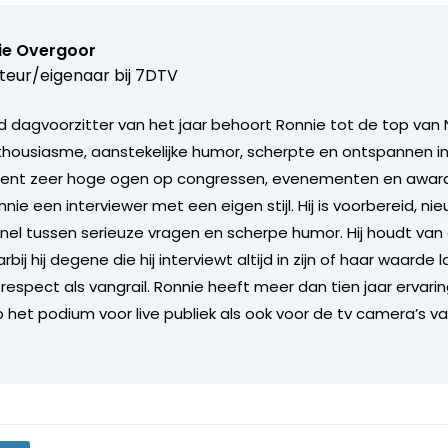
ie Overgoor
teur/eigenaar bij
7DTV
 dagvoorzitter van het jaar behoort Ronnie tot de top van 
nthousiasme, aanstekelijke humor, scherpte en ontspannen in
ent zeer hoge ogen op congressen, evenementen en award u
nie een interviewer met een eigen stijl. Hij is voorbereid, ni
nel tussen serieuze vragen en scherpe humor. Hij houdt va
ij hij degene die hij interviewt altijd in zijn of haar waarde l
respect als vangrail. Ronnie heeft meer dan tien jaar ervarin
p het podium voor live publiek als ook voor de tv camera’s v