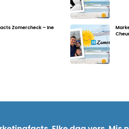
acts Zomercheck – Ine
Marke
Cheu
ketingfacts. Elke dag vers. Mis n