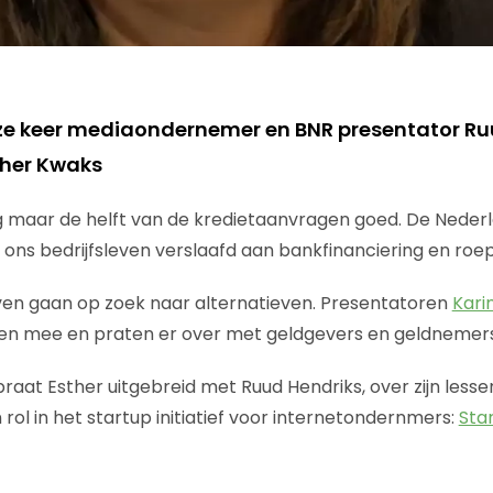
ze keer mediaondernemer en BNR presentator Ru
ther Kwaks
 maar de helft van de kredietaanvragen goed. De Neder
ns bedrijfsleven verslaafd aan bankfinanciering en roept
ven gaan op zoek naar alternatieven. Presentatoren
Kari
n mee en praten er over met geldgevers en geldnemers
praat Esther uitgebreid met Ruud Hendriks, over zijn less
rol in het startup initiatief voor internetondernmers:
Sta