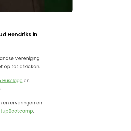
ud Hendriks in
landse Vereniging
 op tot afkicken.
n Husslage
en
.
en en ervaringen en
rtupBootcamp
.