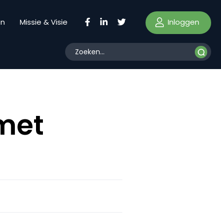
Inloggen
en
Missie & Visie
 met