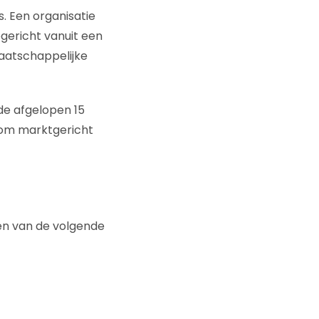
s. Een organisatie
pgericht vanuit een
aatschappelijke
 de afgelopen 15
g om marktgericht
een van de volgende