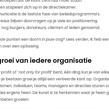
geroepen dat de klant centraal moet staan.
n stapelen zich op in de directiekamer.
nicatie is de laatste fase van beleidsprogramma’s.
aus blijven doorvragen op je visie en positionering.
nog burgers, donateurs, cliënten of leden genoemd.
ze punten een doorn in jouw oog? Lees verder, ik heb een
 over een oplossing.
roei van iedere organisatie
profit of ‘
not only for profit
’ bent, één ding kun je van elk
e bestaan groei je altijd een verkeerde kant op. Organisat
men. Individuen, teams, managers en directies sturen va
ties ergens heen. De kunst is te herkennen waar je heen 
móeten groeien.