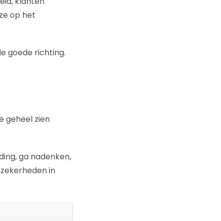
id, klanten
ze op het
de goede richting.
e geheel zien
lding, ga nadenken,
nzekerheden in