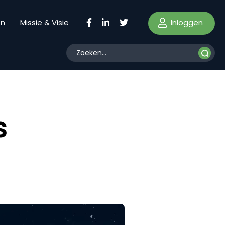
Inloggen
en
Missie & Visie
s