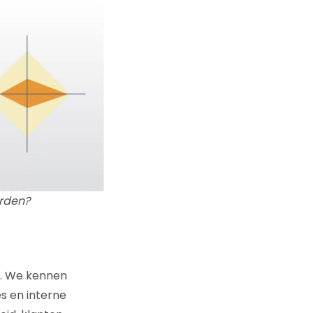
orden?
g. We kennen
s en interne