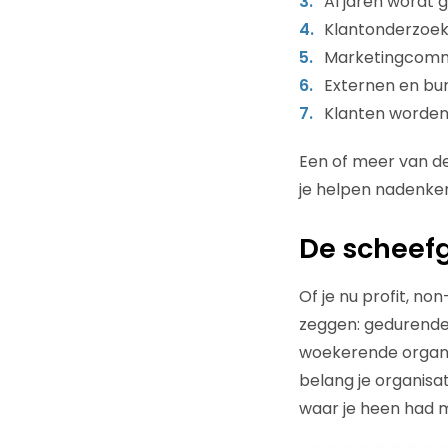
Al jaren wordt 
Klantonderzoeke
Marketingcommu
Externen en bure
Klanten worden 
Een of meer van de
je helpen nadenken
De scheefg
Of je nu profit, non-
zeggen: gedurende j
woekerende organis
belang je organisa
waar je heen had 