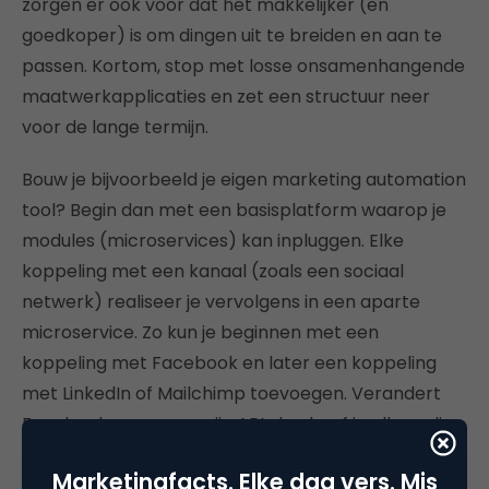
zorgen er ook voor dat het makkelijker (en
goedkoper) is om dingen uit te breiden en aan te
passen. Kortom, stop met losse onsamenhangende
maatwerkapplicaties en zet een structuur neer
voor de lange termijn.
Bouw je bijvoorbeeld je eigen marketing automation
tool? Begin dan met een basisplatform waarop je
modules (microservices) kan inpluggen. Elke
koppeling met een kanaal (zoals een sociaal
netwerk) realiseer je vervolgens in een aparte
microservice. Zo kun je beginnen met een
koppeling met Facebook en later een koppeling
met LinkedIn of Mailchimp toevoegen. Verandert
Facebook weer eens zijn API, dan hoef je alleen die
koppeling te updaten. Bijkomend voordeel als je het
Marketingfacts. Elke dag vers. Mis
goed opzet: de verwerkingscapaciteit van elke