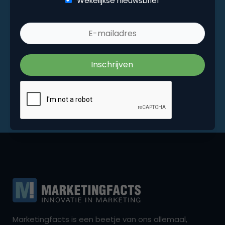
Wekelijkse nieuwsbrief
Marketingfacts is een beetje van ons allemaal,