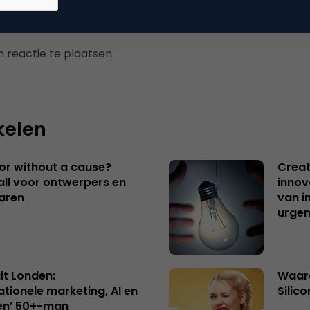
 reactie te plaatsen.
kelen
 or without a cause?
Creat
ll voor ontwerpers en
innov
aren
van i
urgen
uit Londen:
Waaro
ationele marketing, AI en
Silico
en’ 50+-man