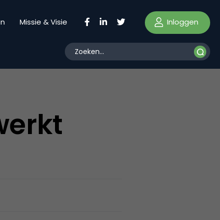
Inloggen
en
Missie & Visie
werkt