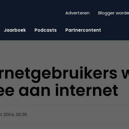
Adverteren
Blogger word
Jaarboek
Podcasts
Partnercontent
rnetgebruikers 
ee aan internet
t 2004, 06:36