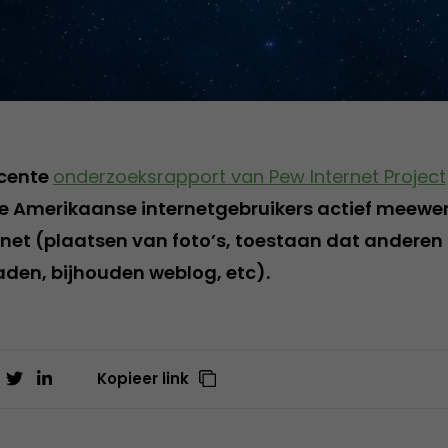
ecente
onderzoeksrapport van Pew Internet Project
de Amerikaanse internetgebruikers actief meewe
rnet (plaatsen van foto’s, toestaan dat anderen
den, bijhouden weblog, etc).
Kopieer link