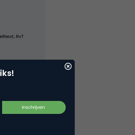
elNext, RvT
iks!