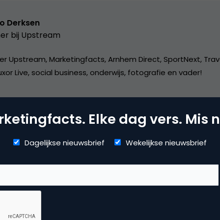
o Derksen
er bij
Upstream
er Upstream, Marketingfacts, Arnhem Direct, SportNext, Trav
xor Live, social business, onderwijs, fotografie en vader!
ketingfacts. Elke dag vers. Mis n
Dagelijkse nieuwsbrief
Wekelijkse nieuwsbrief
mmerce
erzoek