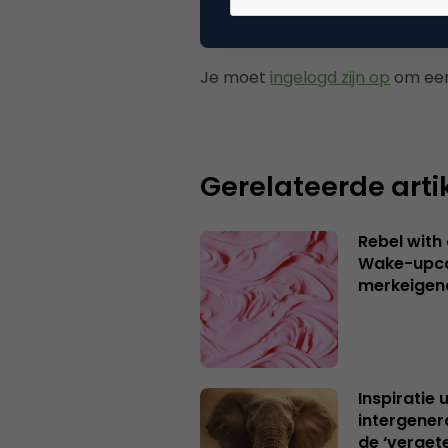
Plaats reactie
Je moet
ingelogd zijn op
om een
Gerelateerde arti
Rebel with
Wake-upca
merkeigen
Inspiratie 
intergener
de ‘verget