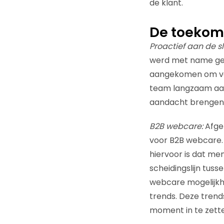
de klant.
De toekom
Proactief aan de s
werd met name gel
aangekomen om voor
team langzaam aan 
aandacht brengen b
B2B webcare:
Afge
voor B2B webcare. 
hiervoor is dat men
scheidingslijn tuss
webcare mogelijkh
trends. Deze trend
moment in te zette