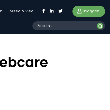
Inloggen
en
Missie & Visie
webcare