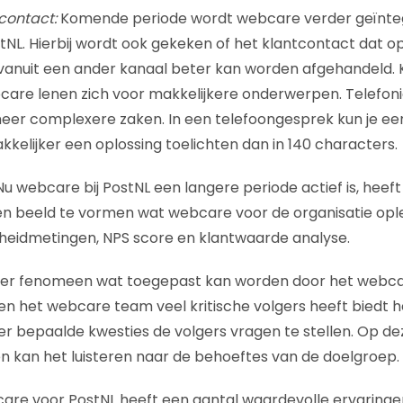
tcontact:
Komende periode wordt webcare verder geïnte
NL. Hierbij wordt ook gekeken of het klantcontact dat op
anuit een ander kanaal beter kan worden afgehandeld. K
are lenen zich voor makkelijkere onderwerpen. Telefonie
eer complexere zaken. In een telefoongesprek kun je ee
kkelijker een oplossing toelichten dan in 140 characters.
Nu webcare bij PostNL een langere periode actief is, heef
n beeld te vormen wat webcare voor de organisatie oplev
heidmetingen, NPS score en klantwaarde analyse.
er fenomeen wat toegepast kan worden door het webca
en het webcare team veel kritische volgers heeft biedt h
r bepaalde kwesties de volgers vragen te stellen. Op d
n kan het luisteren naar de behoeftes van de doelgroep.
care voor PostNL heeft een aantal waardevolle ervaringe