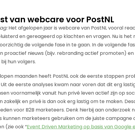
st van webcare voor PostNL
lag:
Het afgelopen jaar is webcare van PostNL vooral reac
uisterd en gereageerd op klachten en vragen. Nu is he
zichtig de volgende fase in te gaan. In de volgende fas
proactief nieuws (bijv. rebranding actief promoten) en 
ij hun volgers.
lopen maanden heeft PostNL ook de eerste stappen pro
Uit de eerste analyses kwam naar voren dat dit erg lastig
sen voornamelijk vanuit hun privé leven actief zijn op soc
en zakelijk en privé is dan ook erg lastig om te maken. Des
eden voor B2B marketeers. Denk hierbij aan onderzoek 
s kunnen marketeers gebruiken om de juiste campagne op
n (zie ook “
Event Driven Marketing op basis van Google e