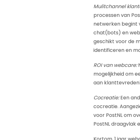
Mulitchannel klan
processen van Post
netwerken begint v
chat(bots) en webc
geschikt voor de m
identificeren en ma
ROI van webcare:
mogelijkheid om ee
aan klanttevreden
Cocreatie:
Een and
cocreatie. Aangezi
voor PostNL om ove
PostNL draagvlak e
Kortom, 1 jaar web