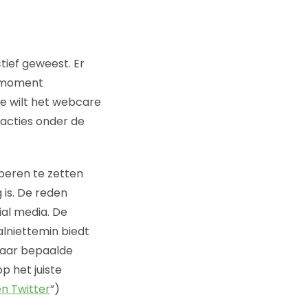
tief geweest. Er
t moment
e wilt het webcare
acties onder de
beren te zetten
 is. De reden
ial media. De
alniettemin biedt
naar bepaalde
 het juiste
n Twitter
”)