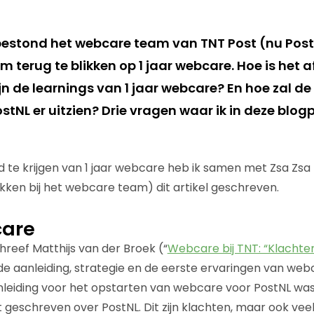
stond het webcare team van TNT Post (nu PostNL
terug te blikken op 1 jaar webcare. Hoe is het a
n de learnings van 1 jaar webcare? En hoe zal d
tNL er uitzien? Drie vragen waar ik in deze blogp
te krijgen van 1 jaar webcare heb ik samen met Zsa Zsa 
okken bij het webcare team) dit artikel geschreven.
care
hreef Matthijs van der Broek (“
Webcare bij TNT: “Klacht
 de aanleiding, strategie en de eerste ervaringen van we
nleiding voor het opstarten van webcare voor PostNL was
t geschreven over PostNL. Dit zijn klachten, maar ook vee