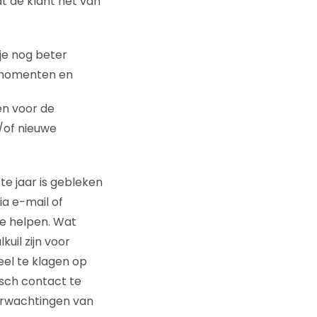
t de klant het van
je nog beter
tmomenten en
en voor de
/of nieuwe
ste jaar is gebleken
ia e-mail of
te helpen. Wat
kuil zijn voor
eel te klagen op
isch contact te
verwachtingen van