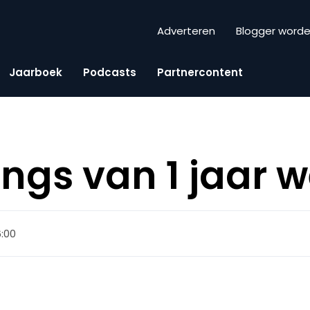
Adverteren
Blogger word
Jaarboek
Podcasts
Partnercontent
ings van 1 jaar 
06:00