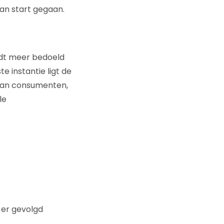
an start gegaan.
rdt meer bedoeld
e instantie ligt de
van consumenten,
le
 er gevolgd