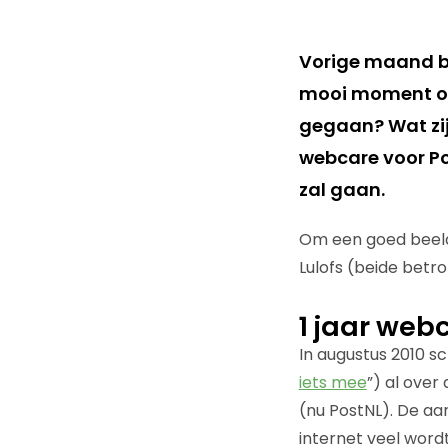
Vorige maand be
mooi moment om 
gegaan? Wat zij
webcare voor Pos
zal gaan.
Om een goed beeld 
Lulofs (beide betr
1 jaar web
In augustus 2010 sc
iets mee
”) al over
(nu PostNL). De aa
internet veel word