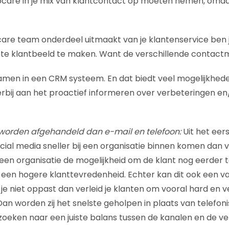
bcare in je mix van klantcontact op móeten nemen, omda
re team onderdeel uitmaakt van je klantenservice ben 
te klantbeeld te maken. Want de verschillende contac
men in een CRM systeem. En dat biedt veel mogelijkhed
rbij aan het proactief informeren over verbeteringen en
 worden afgehandeld dan e-mail en telefoon:
Uit het eer
cial media sneller bij een organisatie binnen komen dan v
t een organisatie de mogelijkheid om de klant nog eerder 
tot een hogere klanttevredenheid. Echter kan dit ook een val
 je niet oppast dan verleid je klanten om vooral hard en v
Dan worden zij het snelste geholpen in plaats van telefon
t zoeken naar een juiste balans tussen de kanalen en de 