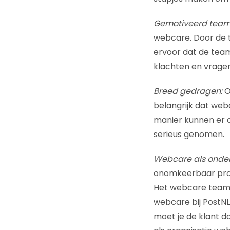
Gemotiveerd team
webcare. Door de t
ervoor dat de team
klachten en vragen
Breed gedragen:
O
belangrijk dat we
manier kunnen er d
serieus genomen.
Webcare als onder
onomkeerbaar proce
Het webcare team i
webcare bij PostNL 
moet je de klant d