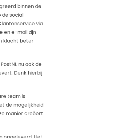
greerd binnen de
 de social
lantenservice via
 en e-mail zijn
n klacht beter
t PostNL nu ook de
ert. Denk hierbij
re team is
et de mogelijkheid
eze manier creëert
n opgeleverd. Het