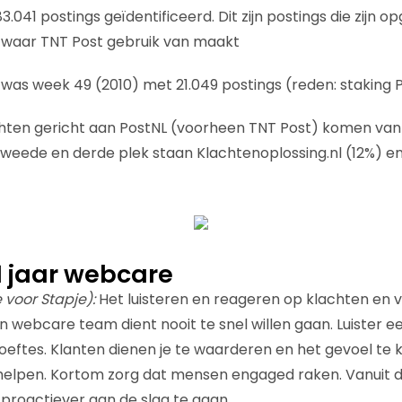
283.041 postings geïdentificeerd. Dit zijn postings die zijn
waar TNT Post gebruik van maakt
was week 49 (2010) met 21.049 postings (reden: staking
hten gericht aan PostNL (voorheen TNT Post) komen van 
tweede en derde plek staan Klachtenoplossing.nl (12%) en 
1 jaar webcare
 voor Stapje):
Het luisteren en reageren op klachten en vr
n webcare team dient nooit te snel willen gaan. Luister ee
eftes. Klanten dienen je te waarderen en het gevoel te kr
 helpen. Kortom zorg dat mensen engaged raken. Vanuit da
roactiever aan de slag te gaan.