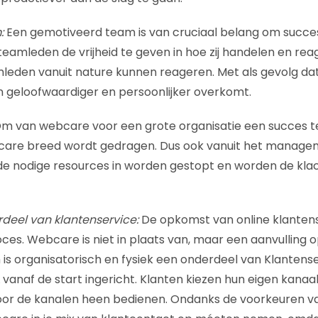
:
Een gemotiveerd team is van cruciaal belang om succesv
eamleden de vrijheid te geven in hoe zij handelen en reag
leden vanuit nature kunnen reageren. Met als gevolg da
 geloofwaardiger en persoonlijker overkomt.
m van webcare voor een grote organisatie een succes t
bcare breed wordt gedragen. Dus ook vanuit het manage
e nodige resources in worden gestopt en worden de klac
deel van klantenservice:
De opkomst van online klantens
s. Webcare is niet in plaats van, maar een aanvulling o
s organisatorisch en fysiek een onderdeel van Klantenser
vanaf de start ingericht. Klanten kiezen hun eigen kanaal,
oor de kanalen heen bedienen. Ondanks de voorkeuren van 