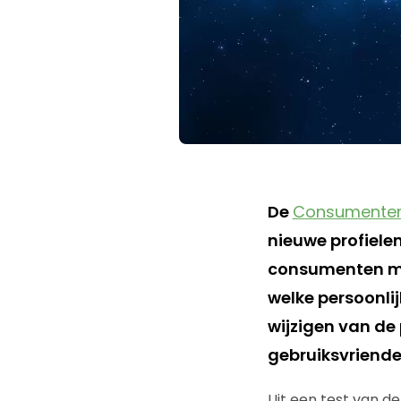
De
Consumente
nieuwe profielen
consumenten max
welke persoonlij
wijzigen van de 
gebruiksvriende
Uit een test van d