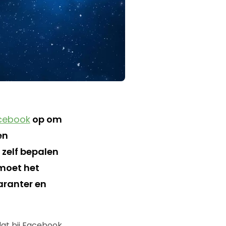
cebook
op om
en
zelf bepalen
 moet het
aranter en
dat bij Facebook