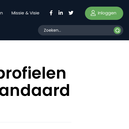
Inloggen
en
Missie & Visie
rofielen
tandaard