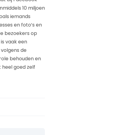
inmiddels 10 miljoen
zoals iemands
esses en foto’s en
die bezoekers op
 is vaak een
 volgens de
role behouden en
t heel goed zelf