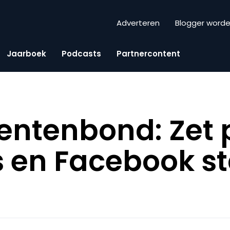
Adverteren
Blogger word
Jaarboek
Podcasts
Partnercontent
tenbond: Zet p
s en Facebook s