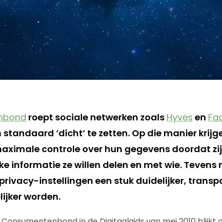
nbond
roept sociale netwerken zoals
Hyves
en
Fa
 standaard ‘dicht’ te zetten. Op die manier krijg
imale controle over hun gegevens doordat zij 
ke informatie ze willen delen en met wie. Tevens
privacy-instellingen een stuk duidelijker, transp
lijker worden.
e Consumentenbond in de Digitaalgids van mei 2010 blijkt 