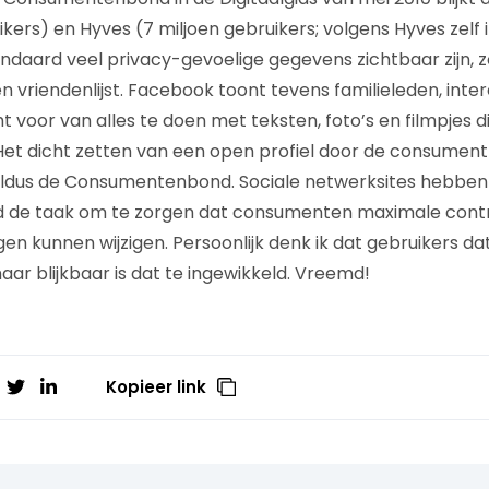
kers) en Hyves (7 miljoen gebruikers; volgens Hyves zelf 
andaard veel privacy-gevoelige gegevens zichtbaar zijn, 
n vriendenlijst. Facebook toont tevens familieleden, inter
t voor van alles te doen met teksten, foto’s en filmpjes 
 Het dicht zetten van een open profiel door de consument
 aldus de Consumentenbond. Sociale netwerksites hebben
de taak om te zorgen dat consumenten maximale cont
gen kunnen wijzigen. Persoonlijk denk ik dat gebruikers da
ar blijkbaar is dat te ingewikkeld. Vreemd!
Kopieer link