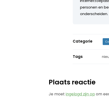
internettoepass
personen en bed
onderscheiden
Categorie
Co
Tags
nie
Plaats reactie
Je moet
ingelogd zijn op
om een