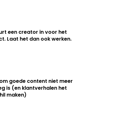
urt een creator in voor het
nct. Laat het dan ook werken.
m goede content niet meer
g is (en klantverhalen het
hil maken)