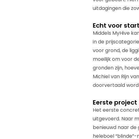
uitdagingen die z
Echt voor star
Middels MyHive kan
in de prijscategor
voor grond, de lig
moeilijk om voor de
gronden zijn, hoe
Michiel van Rijn va
doorvertaald wordt
Eerste project
Het eerste concre
uitgevoerd. Naar mi
benieuwd naar de g
heleboel “blinde”-m