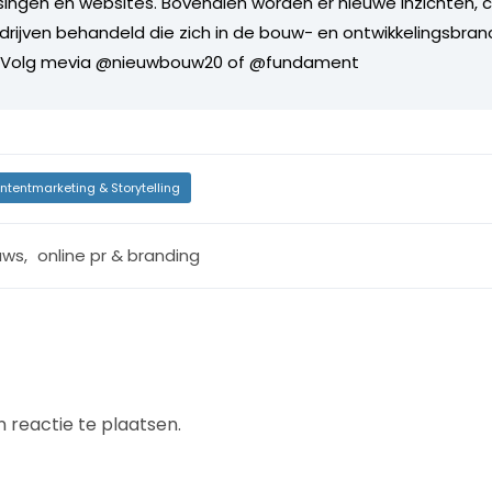
ingen en websites. Bovendien worden er nieuwe inzichten,
rijven behandeld die zich in de bouw- en ontwikkelingsbra
. Volg mevia @nieuwbouw20 of @fundament
ntentmarketing & Storytelling
uws
,
online pr & branding
 reactie te plaatsen.