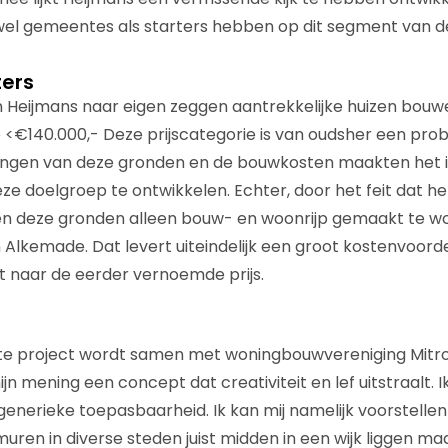
owel gemeentes als starters hebben op dit segment van 
ters
 Heijmans naar eigen zeggen aantrekkelijke huizen bouw
ie <€140.000,- Deze prijscategorie is van oudsher een pro
gingen van deze gronden en de bouwkosten maakten het i
ze doelgroep te ontwikkelen. Echter, door het feit dat he
ven deze gronden alleen bouw- en woonrijp gemaakt te w
n Alkemade. Dat levert uiteindelijk een groot kostenvoord
 naar de eerder vernoemde prijs.
te project wordt samen met woningbouwvereniging Mitro
jn mening een concept dat creativiteit en lef uitstraalt. 
enerieke toepasbaarheid. Ik kan mij namelijk voorstellen
uren in diverse steden juist midden in een wijk liggen ma