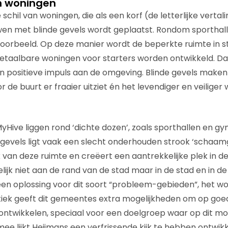
an woningen
 schil van woningen, die als een korf (de letterlijke vertal
n met blinde gevels wordt geplaatst. Rondom sporthall
voorbeeld. Op deze manier wordt de beperkte ruimte in 
etaalbare woningen voor starters worden ontwikkeld. Da
 positieve impuls aan de omgeving. Blinde gevels maken
de buurt er fraaier uitziet én het levendiger en veiliger 
Hive liggen rond ‘dichte dozen’, zoals sporthallen en g
gevels ligt vaak een slecht onderhouden strook ‘schaam
 van deze ruimte en creëert een aantrekkelijke plek in de
ijk niet aan de rand van de stad maar in de stad en in de 
en oplossing voor dit soort “probleem-gebieden”, het wo
tiek geeft dit gemeentes extra mogelijkheden om op go
ontwikkelen, speciaal voor een doelgroep waar op dit m
mee lijkt Heijmans een verfrissende kijk te hebben ontwik