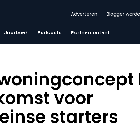
Adverteren
Blogger word
Jaarboek
Podcasts
Partnercontent
 woningconcept
tkomst voor
inse starters