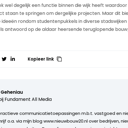
wel degelijk een functie binnen die wijk heeft waardoor 
ct staan te springen om dergelijke projecten. Maar dit bi
 ideeën rondom studentenpukkels in diverse stadswijken
ls antwoord op de aldaar heersende teruglopende bouw
Kopieer link
s Geheniau
ij
Fundament All Media
nteractieve communicatietoepassingen m.b.t. vastgoed en n
hrijf o.a. via mijn blog www.nieuwbouw20.nl over bedrijven, ni