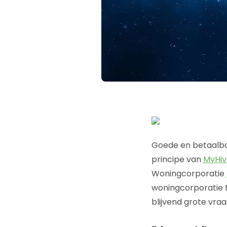
Goede en betaalba
principe van
MyHiv
Woningcorporatie
woningcorporatie 
blijvend grote vra