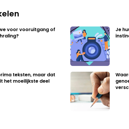
kelen
 we voor vooruitgang of
Je hu
hraling?
insti
 prima teksten, maar dat
Waaro
t het moeilijkste deel
genoe
versc