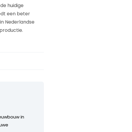
de huidige
edt een beter
 in Nederlandse
productie.
ieuwbouw in
euwe