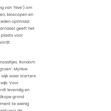
ing van ‘hive’) om
en, bioscopen en
steden optimaal
arnaast geeft het
 plaats voor
wordt.
ymzaaltjes. Rondom
groen’. MyHive
 wijk waar starters
wijk. Voor
rdt levendig en
edkope grond
oment te weinig
keld voor de