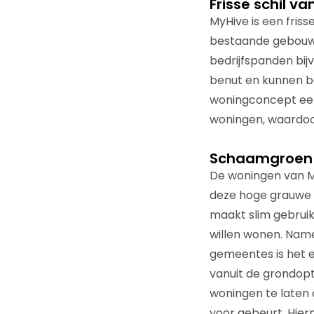
Frisse schil v
MyHive is een frisse
bestaande gebouwe
bedrijfspanden bij
benut en kunnen b
woningconcept een
woningen, waardoor 
Schaamgroen
De woningen van My
deze hoge grauwe 
maakt slim gebruik
willen wonen. Namel
gemeentes is het e
vanuit de grondop
woningen te laten 
voor gebeurt. Hier