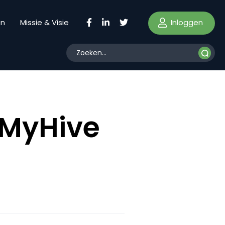
Inloggen
en
Missie & Visie
 MyHive