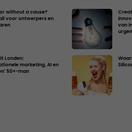
 or without a cause?
Creat
ll voor ontwerpers en
innov
aren
van i
urgen
uit Londen:
Waaro
ationele marketing, AI en
Silico
en’ 50+-man