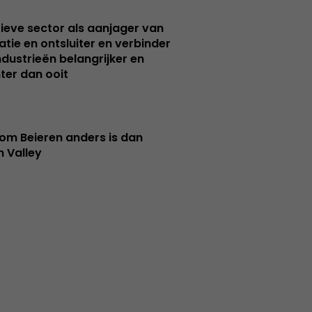
ieve sector als aanjager van
atie en ontsluiter en verbinder
ndustrieën belangrijker en
ter dan ooit
m Beieren anders is dan
n Valley