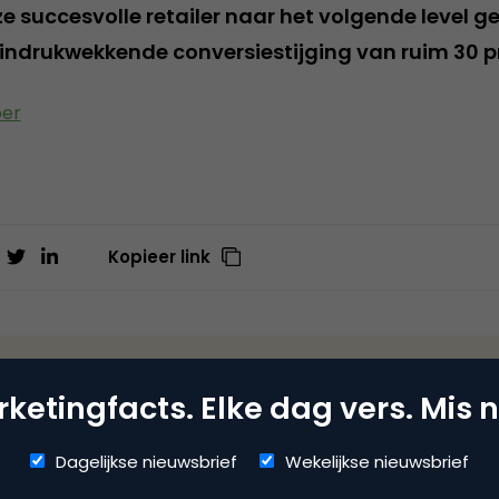
 succesvolle retailer naar het volgende level get
n indrukwekkende conversiestijging van ruim 30 p
per
Kopieer link
rnica
ketingfacts. Elke dag vers. Mis n
ite
Dagelijkse nieuwsbrief
Wekelijkse nieuwsbrief
rketing-software met functionaliteiten voor e-mailmarketin
tomatiseerde campagnes. Dagelijks maken meer dan 5.000