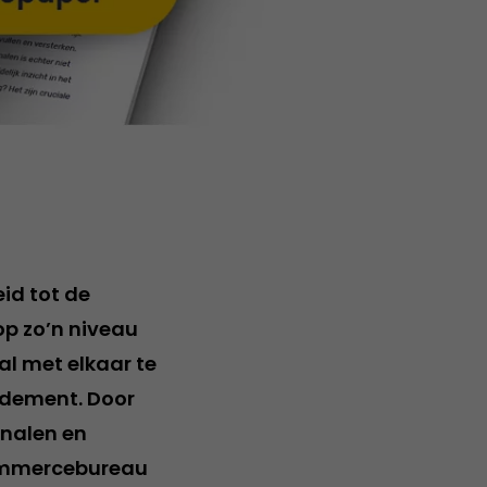
id tot de
p zo’n niveau
al met elkaar te
endement. Door
analen en
commercebureau