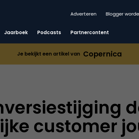
Adverteren
Blogger word
Jaarboek
Podcasts
Partnercontent
Copernica
Je bekijkt een artikel van
nversiestijging 
ijke customer j