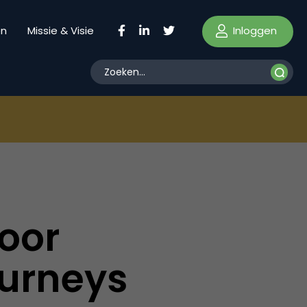
Inloggen
en
Missie & Visie
door
ourneys