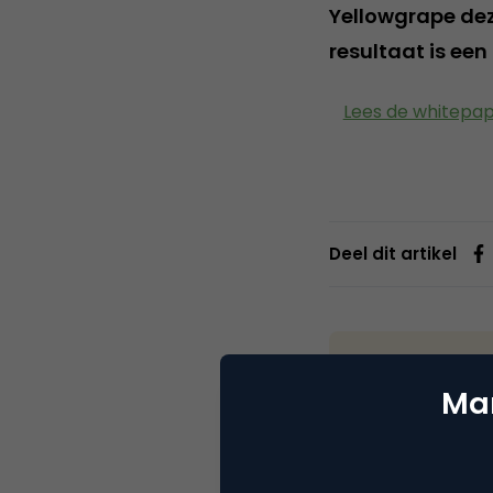
Yellowgrape deze
resultaat is ee
Lees de whitepa
Deel dit artikel
Cope
Mar
Webs
Copernica is ma
mobile en geau