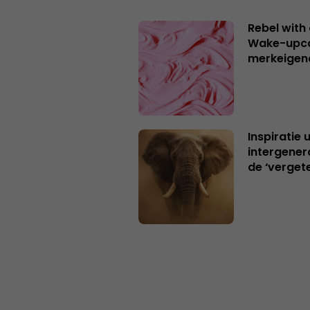
Rebel with
Wake-upca
merkeigen
Inspiratie 
intergener
de ‘verget