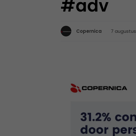
#adv
7 augustus 
Copernica