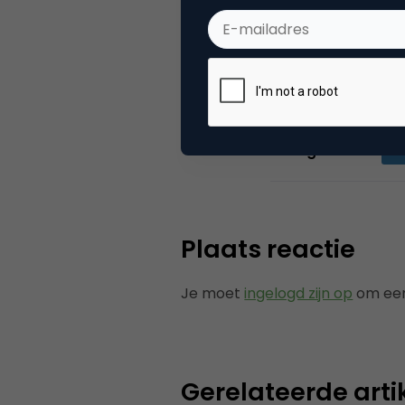
gebruik van dez
commerce plat
Categorie
Co
Plaats reactie
Je moet
ingelogd zijn op
om een
Gerelateerde arti