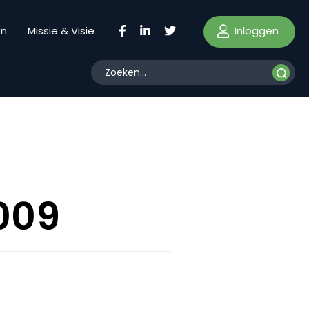
Inloggen
en
Missie & Visie
009