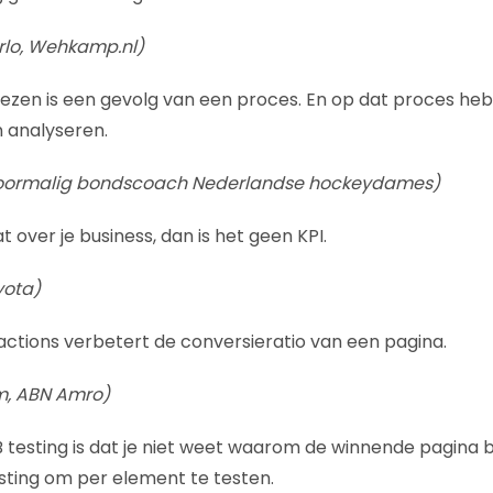
rlo, Wehkamp.nl)
ezen is een gevolg van een proces. En op dat proces heb j
 analyseren.
voormalig bondscoach Nederlandse hockeydames)
t over je business, dan is het geen KPI.
yota)
ctions verbetert de conversieratio van een pagina.
m, ABN Amro)
 testing is dat je niet weet waarom de winnende pagina b
esting om per element te testen.