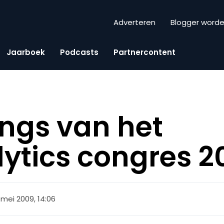
Adverteren
Blogger word
Jaarboek
Podcasts
Partnercontent
ings van het
ytics congres 2
 mei 2009, 14:06