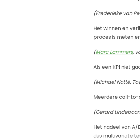
(Frederieke van Pe
Het winnen en verli
proces is meten en
(
Marc Lammers
, 
Als een KPI niet gaa
(Michael Notté, To
Meerdere call-to-a
(Gerard Lindeboo
Het nadeel van A/B
dus multivariate t