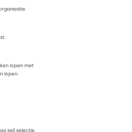
rganisatie.
st.
weken lopen met
n lopen.
s sell selectie.