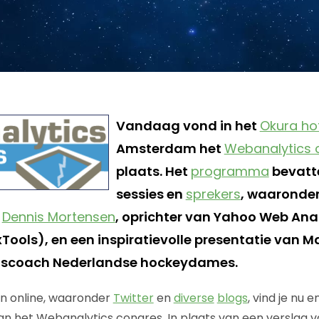
Vandaag vond in het
Okura ho
Amsterdam het
Webanalytics 
plaats. Het
programma
bevatte
sessies en
sprekers
, waaronder
n
Dennis Mortensen
, oprichter van Yahoo Web Ana
Tools), en een inspiratievolle presentatie van 
dscoach Nederlandse hockeydames.
en online, waaronder
Twitter
en
diverse
blogs
, vind je nu
n het Webanalytics congres. In plaats van een verslag va