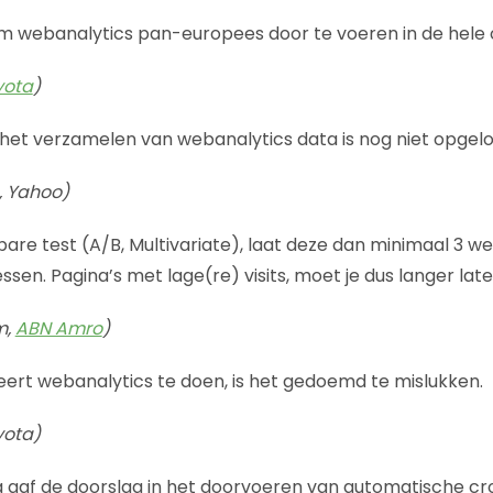
om webanalytics pan-europees door te voeren in de hele o
yota
)
et verzamelen van webanalytics data is nog niet opgelo
, Yahoo)
bare test (A/B, Multivariate), laat deze dan minimaal 3 
sen. Pagina’s met lage(re) visits, moet je dus langer late
m,
ABN Amro
)
eert webanalytics te doen, is het gedoemd te mislukken.
yota)
g gaf de doorslag in het doorvoeren van automatische cros