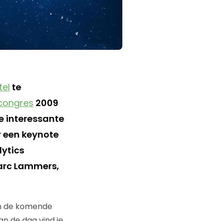
tel
te
congres
2009
 interessante
 een keynote
lytics
Marc Lammers,
 en de komende
n de dag vind je