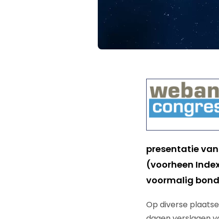
presentatie va
(voorheen Index
voormalig bon
Op diverse plaats
dagen verslagen va