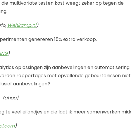
n die multivariate testen kost weegt zeker op tegen de
ng.
rlo,
Wehkamp.nl
)
xperimenten genereren 15% extra verkoop.
ING
)
lytics oplossingen zijn aanbevelingen en automatisering
orden rapportages met opvallende gebeurtenissen niet
lusief aanbevelingen?
, Yahoo)
 nog te veel eilandjes en die laat ik meer samenwerken mi
ol.com
)