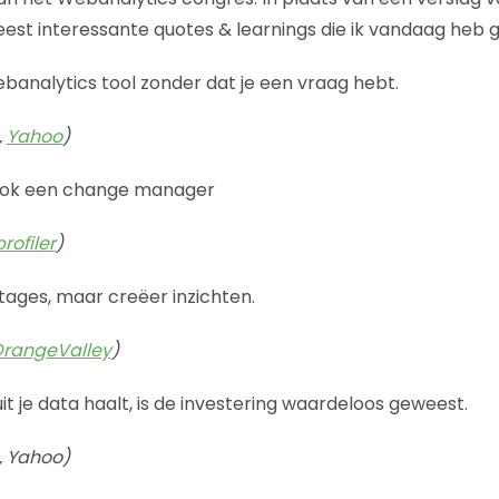
est interessante quotes & learnings die ik vandaag heb 
webanalytics tool zonder dat je een vraag hebt.
,
Yahoo
)
 ook een change manager
rofiler
)
ages, maar creëer inzichten.
rangeValley
)
 uit je data haalt, is de investering waardeloos geweest.
, Yahoo)