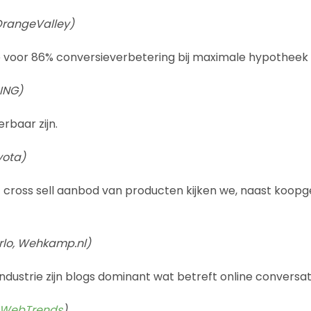
OrangeValley)
 voor 86% conversieverbetering bij maximale hypotheek
 ING)
rbaar zijn.
yota)
t cross sell aanbod van producten kijken we, naast koopg
rlo, Wehkamp.nl)
ndustrie zijn blogs dominant wat betreft online conversat
WebTrends
)