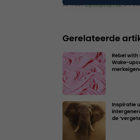
Je moet
ingelogd zijn op
om een
Gerelateerde arti
Rebel with
Wake-upca
merkeigen
Inspiratie 
intergener
de ‘verget