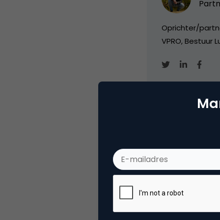
Partn
Oprichter/partn
VPRO, Bestuur Lu
Mar
Categorie
Co
Tags
nie
Plaats reactie