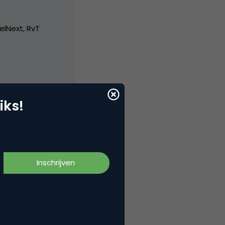
elNext, RvT
iks!