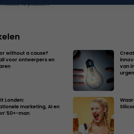
 reactie te plaatsen.
kelen
 or without a cause?
Creat
ll voor ontwerpers en
innov
aren
van i
urgen
uit Londen:
Waaro
ationele marketing, AI en
Silico
en’ 50+-man