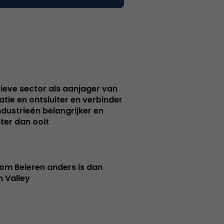
ieve sector als aanjager van
atie en ontsluiter en verbinder
ndustrieën belangrijker en
ter dan ooit
m Beieren anders is dan
n Valley