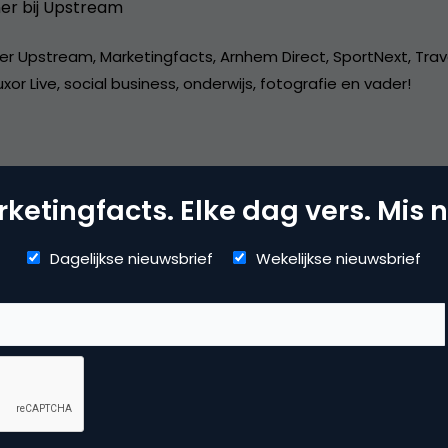
er bij
Upstream
er Upstream, Marketingfacts, Arnhem Direct, SportNext, Trav
xor Live, social business, onderwijs, fotografie en vader!
ketingfacts. Elke dag vers. Mis n
mmerce
Dagelijkse nieuwsbrief
Wekelijkse nieuwsbrief
uws