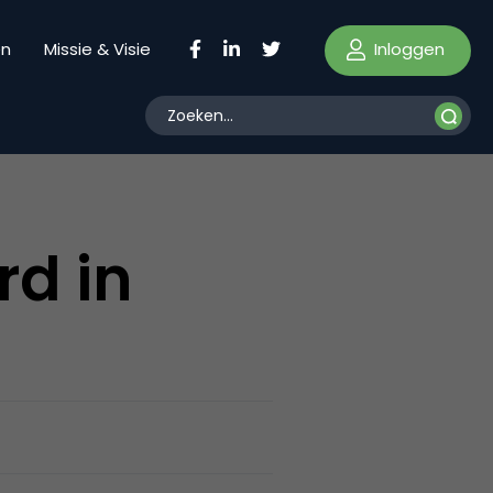
Inloggen
en
Missie & Visie
rd in