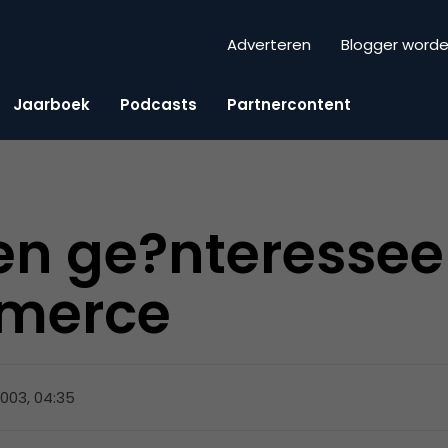
Adverteren
Blogger word
Jaarboek
Podcasts
Partnercontent
jen ge?nteressee
Emerce
 2003, 04:35