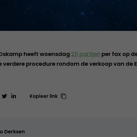
r Oskamp heeft woensdag
20 partijen
per fax op d
e verdere procedure rondom de verkoop van de 
Kopieer link
o Derksen