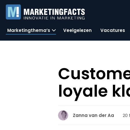
Marketingthema’s
Veelgelezen
Vacatures
Customer
loyale k
20 
Zanna van der Aa