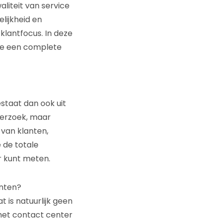
liteit van service
lijkheid en
klantfocus. In deze
d je een complete
estaat dan ook uit
nderzoek, maar
van klanten,
e de totale
r kunt meten.
anten?
 is natuurlijk geen
het contact center