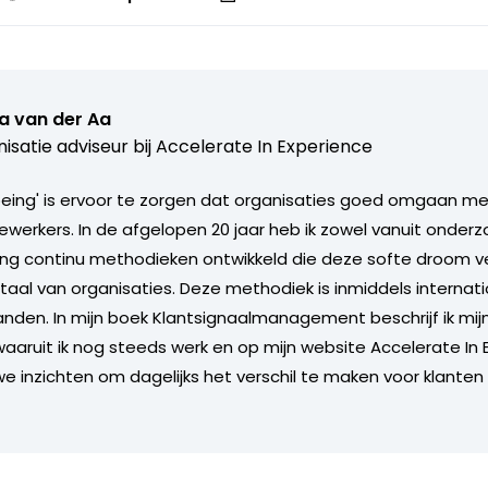
a van der Aa
isatie adviseur bij
Accelerate In Experience
 being' is ervoor te zorgen dat organisaties goed omgaan m
werkers. In de afgelopen 20 jaar heb ik zowel vanuit onderz
aring continu methodieken ontwikkeld die deze softe droom ve
aal van organisaties. Deze methodiek is inmiddels internat
anden. In mijn boek Klantsignaalmanagement beschrijf ik mijn
aruit ik nog steeds werk en op mijn website Accelerate In 
we inzichten om dagelijks het verschil te maken voor klanten