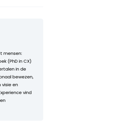
et mensen:
oek (PhD in CX)
rtalen in de
ionaal bewezen,
 visie en
Experience vind
 en