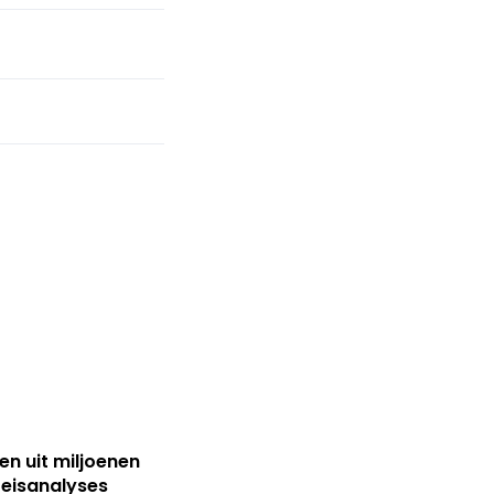
sen uit miljoenen
reisanalyses