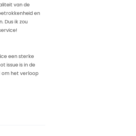
liteit van de
 betrokkenheid en
. Dus ik zou
service!
vice een sterke
 issue is in de
l om het verloop