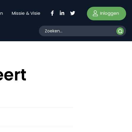
Inloggen
en
Missie & Visie
ert