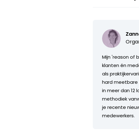
Zann
Organ
Mijn 'reason of
klanten én mede
als praktijkerv
hard meetbare t
in meer dan 12 l
methodiek vanwa
je recente nieu
medewerkers.