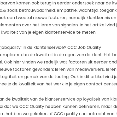
f daarvan komen ook terug in eerder onderzoek naar de kwa
id,& zoals betrouwbaarheid, empathie, wachttijd, toeganke
k een tweetal nieuwe factoren, namelijk klantkennis en 
elementen over het leren van signalen. In het artikel vin
waliteit van je eigen klantenservice te meten.
‘jobquality’ in de klantenservice? CCC Job Quality
complexer dan de kwaliteit in de ogen van de klant. Het b
al. Ook hier vinden we redelijk wat factoren uit eerder o
ieuwe factoren gevonden: leren van medewerkers, leren 
tegriteit en gemak van de tooling. Ook in dit artikel vind j
 je de kwaliteit van het werk in je eigen contact cente
n de kwaliteit van de klantenservice op loyaliteit van kl
ooi dat we CCC Quality hebben kunnen definiëren, maar dat
rom hebben we gekeken of CCC quality nou ook echt van 