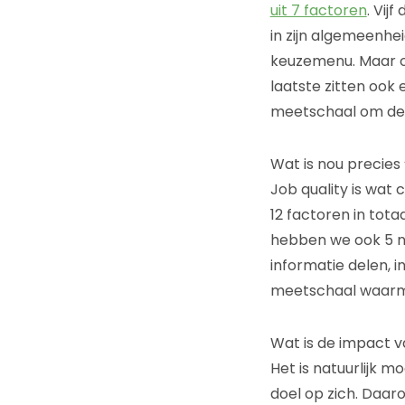
uit 7 factoren
. Vij
in zijn algemeenhe
keuzemenu. Maar oo
laatste zitten ook 
meetschaal om de k
Wat is nou precies 
Job quality is wat 
12 factoren in tota
hebben we ook 5 n
informatie delen, in
meetschaal waarmee
Wat is de impact va
Het is natuurlijk m
doel op zich. Daa