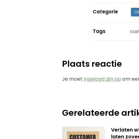
Categorie
CR
Tags
cus
Plaats reactie
Je moet
ingelogd zijn op
om een
Gerelateerde arti
Verlaten 
laten zov