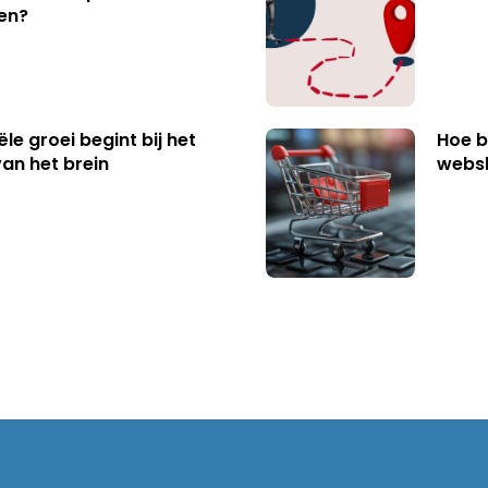
en?
e groei begint bij het
Hoe b
van het brein
websh