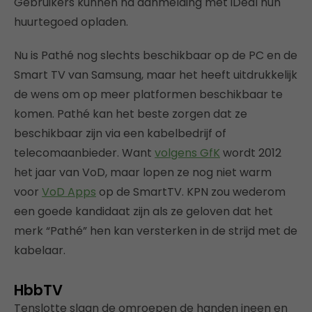
Gebruikers kunnen na aanmelding met iDeal hun
huurtegoed opladen.
Nu is Pathé nog slechts beschikbaar op de PC en de
Smart TV van Samsung, maar het heeft uitdrukkelijk
de wens om op meer platformen beschikbaar te
komen. Pathé kan het beste zorgen dat ze
beschikbaar zijn via een kabelbedrijf of
telecomaanbieder. Want
volgens GfK
wordt 2012
het jaar van VoD, maar lopen ze nog niet warm
voor
VoD Apps
op de SmartTV. KPN zou wederom
een goede kandidaat zijn als ze geloven dat het
merk “Pathé” hen kan versterken in de strijd met de
kabelaar.
HbbTV
Tenslotte slaan de omroepen de handen ineen en