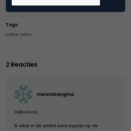
Media
Tags
online video
2 Reacties
mennobangma
Hallo Koos,
Ik wilde in dit artikel eens ingaan op de