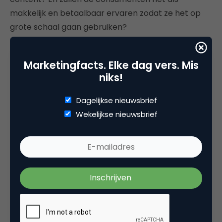
makkelijk en betaalbaar ervaren zodat ze het op
grote schaal gaan gebruiken?
Marketingfacts. Elke dag vers. Mis
niks!
Deel dit artikel
Kopieer link
Dagelijkse nieuwsbrief
Wekelijkse nieuwsbrief
Menno Bangma
Consultant bij TNO
Categorie