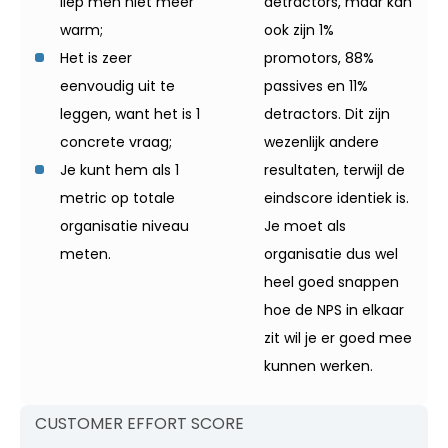
liep men niet meer
detractors, maar kan
warm;
ook zijn 1%
Het is zeer
promotors, 88%
eenvoudig uit te
passives en 11%
leggen, want het is 1
detractors. Dit zijn
concrete vraag;
wezenlijk andere
Je kunt hem als 1
resultaten, terwijl de
metric op totale
eindscore identiek is.
organisatie niveau
Je moet als
meten.
organisatie dus wel
heel goed snappen
hoe de NPS in elkaar
zit wil je er goed mee
kunnen werken.
CUSTOMER EFFORT SCORE