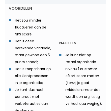
VOORDELEN
Het zou minder
fluctueren dan de
NPS score;
Het is geen
NADELEN
berekende variabele,
maar gewoon een 5-
Je kunt niet op
punts schaal;
totaal organisatie
Het is toepasbaar op
niveau 1 customer
alle klantprocessen
effort score meten
in je organisatie;
(tenzij je gaat
Je kunt dus heel
middelen, maar dat
concreet met
wordt een erg lastig
verbeteracties aan
verhaal qua weging).
de slag per