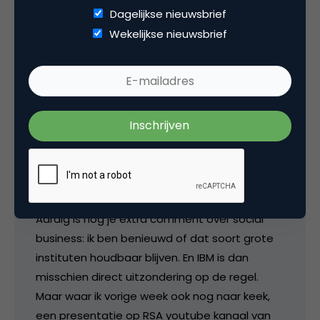
Dagelijkse nieuwsbrief
Interessante gedachtes waarin ik voor een
Wekelijkse nieuwsbrief
heel groot deel in mee ga! Bedrijfseconomisch
moet het model kloppen maar er gaat veel
meer gestuurd worden op sociaal kapitaal.
Heb het e-book gedownload, nu nog tijd
maken om het te lezen!
ik zou zelf niet voor “the app effect” hebben
gekozen als titel omdat hiervan de perceptie
wat nauw kan worden geïnterpreteerd btw.
Aardig is nog je extra comment over social
business: ik ben benieuwd of dat soort grote
instituten houdbaar blijven. En IBM is dan
misschien direct uitzondering op de regel.
Maar waar ik vorige week ook nog naar keek,
een presentatie op RSA youtube kanaal van