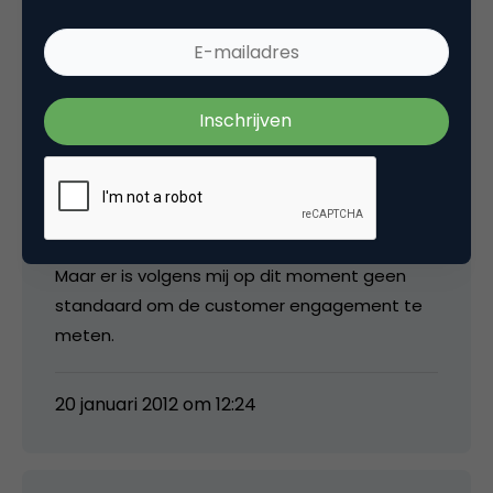
20 januari 2012 om 12:20
steph8080
@Eric de Haan: eens; het zegt wat over de
hoeveelheid engagement, niet de kwaliteit.
Maar er is volgens mij op dit moment geen
standaard om de customer engagement te
meten.
20 januari 2012 om 12:24