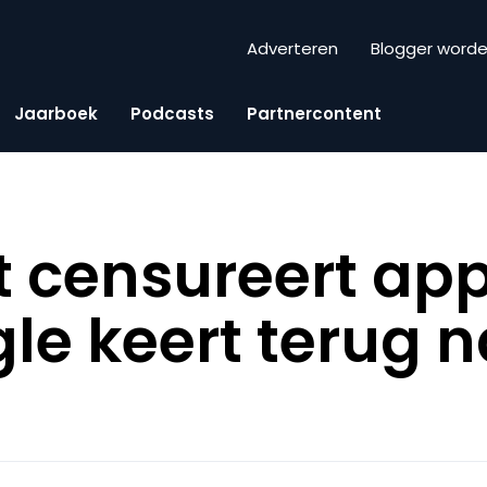
Adverteren
Blogger word
Jaarboek
Podcasts
Partnercontent
t censureert ap
le keert terug 