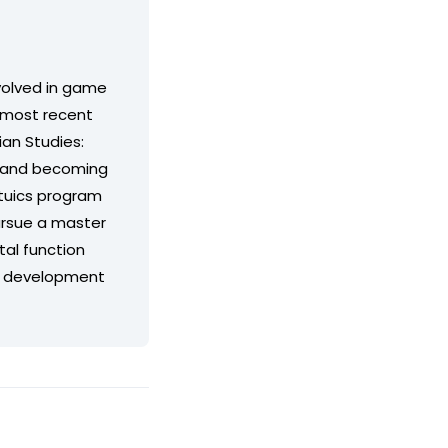
volved in game
 most recent
an Studies:
dy and becoming
ituics program
pursue a master
tal function
 a development