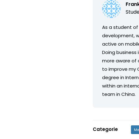
Fran
Stude
As a student of
development, w
active on mobil
Doing business i
more aware of cu
to improve my C
degree in Inter
within an inter
team in China.
Categorie
Me