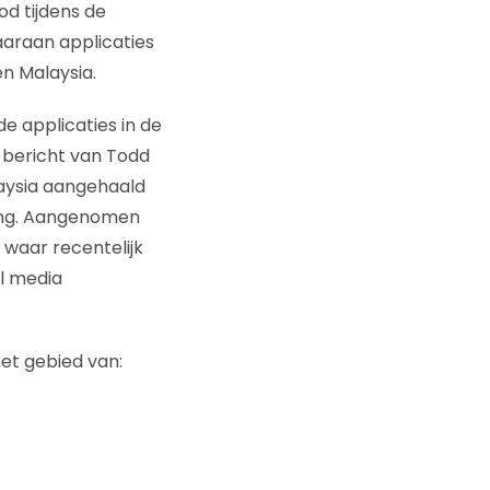
d tijdens de
waaraan applicaties
n Malaysia.
e applicaties in de
 bericht van Todd
aysia aangehaald
ving. Aangenomen
 waar recentelijk
l media
het gebied van: