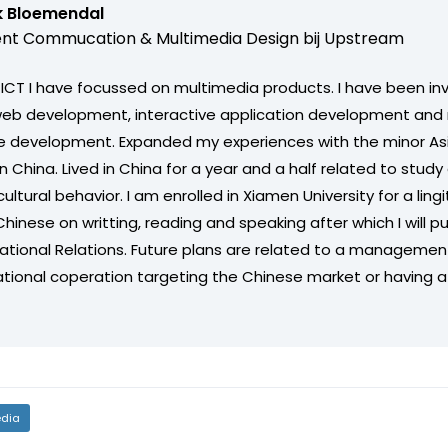
k Bloemendal
nt Commucation & Multimedia Design bij
Upstream
 ICT I have focussed on multimedia products. I have been in
eb development, interactive application development and
e development. Expanded my experiences with the minor Asi
n China. Lived in China for a year and a half related to stu
ltural behavior. I am enrolled in Xiamen University for a ling
hinese on writting, reading and speaking after which I will 
national Relations. Future plans are related to a managemen
national coperation targeting the Chinese market or having
dia