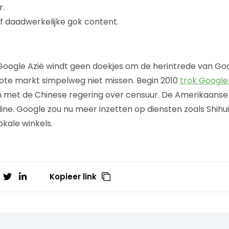
r.
 daadwerkelijke gok content.
Google Azië windt geen doekjes om de herintrede van Goo
ote markt simpelweg niet missen. Begin 2010
trok Google 
n met de Chinese regering over censuur. De Amerikaanse
line. Google zou nu meer inzetten op diensten zoals Shih
okale winkels.
Kopieer link