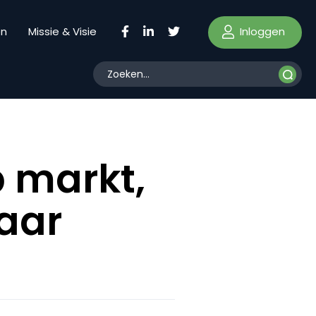
Inloggen
en
Missie & Visie
p markt,
naar