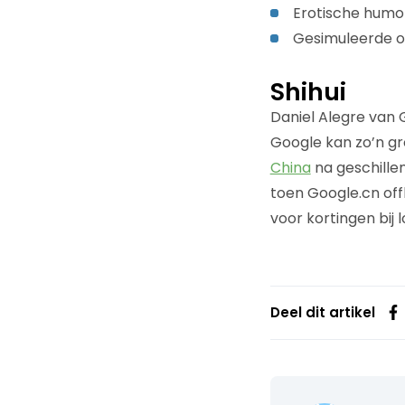
Erotische humo
Gesimuleerde of
Shihui
Daniel Alegre van 
Google kan zo’n gr
China
na geschille
toen Google.cn off
voor kortingen bij l
Deel dit artikel