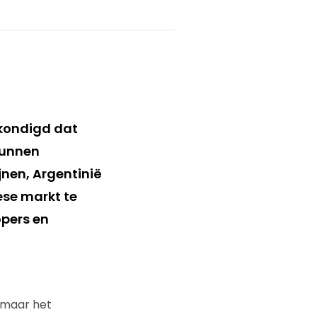
ekondigd dat
kunnen
jnen, Argentinië
ese markt te
opers en
 maar het