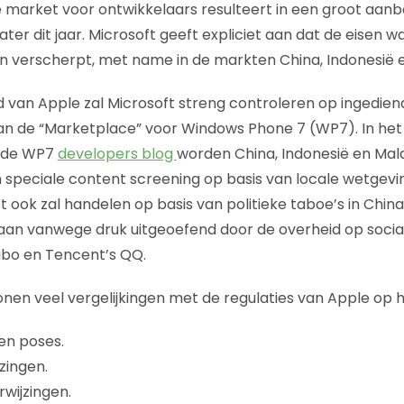
 market voor ontwikkelaars resulteert in een groot aanbo
later dit jaar. Microsoft geeft expliciet aan dat de eisen 
n verscherpt, met name in de markten China, Indonesië e
 van Apple zal Microsoft streng controleren op ingediend
van de “Marketplace” voor Windows Phone 7 (WP7). In het
p de WP7
developers blog
worden China, Indonesië en Mal
n speciale content screening op basis van locale wetge
 ook zal handelen op basis van politieke taboe’s in China
taan vanwege druk uitgeoefend door de overheid op socia
ibo en Tencent’s QQ.
tonen veel vergelijkingen met de regulaties van Apple op 
 en poses.
zingen.
rwijzingen.