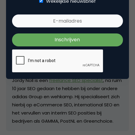
Wekelijkse nieuwsbrief
Deel dit artikel
Kopieer link
Jordy Noll
noll.im bij
Freelance SEO Specialist
Jordy Noll is een
freelance SEO specialist
, na ruim
10 jaar SEO gedaan te hebben bij onder andere
adidas Group en wehkamp. Hij specialiseert zich
hierbij op eCommerce SEO, international SEO en
het vervullen van interim SEO posities bij
bedrijven als GAMMA, PostNL en Greenchoice.