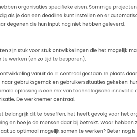
ebben organisaties specifieke eisen. Sommige projecte
ig als je dan een deadline kunt instellen en er automatis
ar degenen die hun input nog niet hebben geleverd.
n zijn stuk voor stuk ontwikkelingen die het mogelijk 
 te werken (en zo tijd te besparen).
 ontwikkeling vanuit de IT centraal gestaan. In plaats daa
aar gebruiksgemak en gebruikerssituaties gekeken: h
timale oplossing is een mix van technologische innovatie
isatie. De werknemer centraal.
het belangrijk dit te beseffen, het heeft gevolg voor het o
ning en hoe je de mensen daar bij betrekt. Waar hebben z
 staat zo optimaal mogelijk samen te werken? Beter nog i