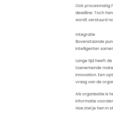
Ook procesmatig h
deadline. Toch hand
wordt verstuurd na
Integratie
Bovenstaande punte
intelligenter samen
Lange tijd heeft de
toenemende mate n
innovation. Een op
vraag van de organ
Als organisatie is 
informatie voorzie
Hoe stel je hen in