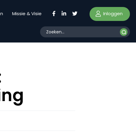
Inloggen
en
Missie & Visie
:
ing