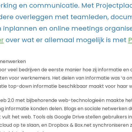
king en communicatie. Met Projectplac
dere overleggen met teamleden, docum
 inplannen en online meetings organis
er
over wat er allemaal mogelijk is met
P
amenwerken
or veel bedrijven de eerste manier hoe zij informatie e
en voor werknemers. Het delen van informatie was ‘a on
satie top-down informatie beschikbaar maakt voor haar
b 2.0 met bijbehorende web-technologieën maakte het 
ng informatie konden delen. Blogs en sociale netwerken d
ult het web. Tools als Google Drive stellen gebruikers in
loud op te slaan, en Dropbox & Box.net synchroniseren 