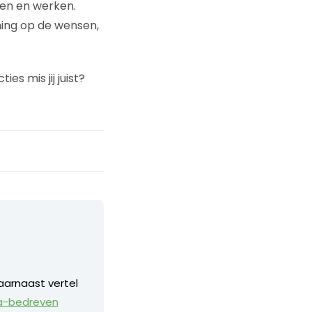
en en werken.
ming op de wensen,
s mis jij juist?
aarnaast vertel
a-bedreven