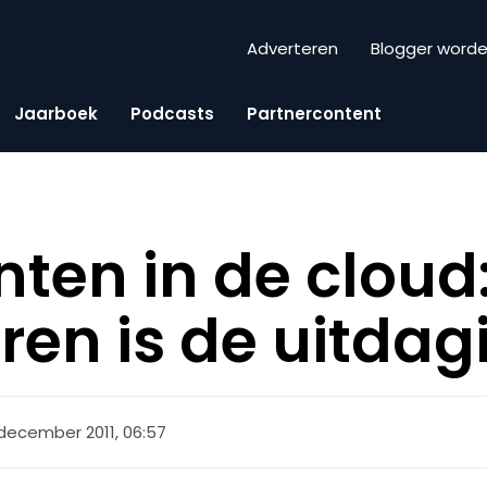
Adverteren
Blogger word
Jaarboek
Podcasts
Partnercontent
en in de cloud
ren is de uitdag
 december 2011, 06:57