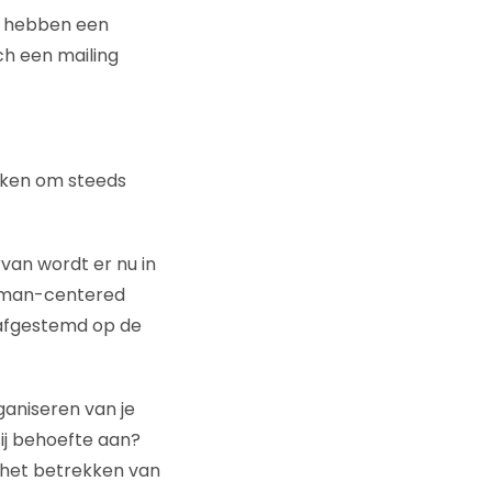
n hebben een
ch een mailing
maken om steeds
rvan wordt er nu in
uman-centered
 afgestemd op de
rganiseren van je
ij behoefte aan?
s het betrekken van