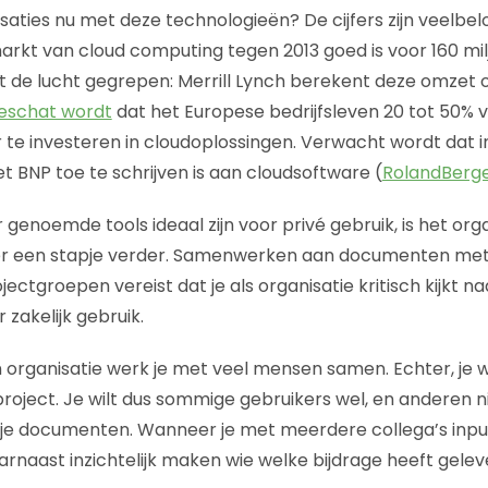
aties nu met deze technologieën? De cijfers zijn veelbe
rkt van cloud computing tegen 2013 goed is voor 160 milja
it de lucht gegrepen: Merrill Lynch berekent deze omzet o
eschat wordt
dat het Europese bedrijfsleven 20 tot 50% 
te investeren in cloudoplossingen. Verwacht wordt dat in
t BNP toe te schrijven is aan cloudsoftware (
RolandBerge
genoemde tools ideaal zijn voor privé gebruik, is het org
 een stapje verder. Samenwerken aan documenten met 
ojectgroepen vereist dat je als organisatie kritisch kijkt n
zakelijk gebruik.
n organisatie werk je met veel mensen samen. Echter, je w
project. Je wilt dus sommige gebruikers wel, en anderen 
je documenten. Wanneer je met meerdere collega’s inpu
arnaast inzichtelijk maken wie welke bijdrage heeft gelev