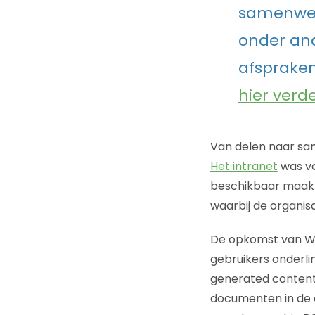
samenwer
onder an
afspraken
hier verd
Van delen naar s
Het intranet
was vo
beschikbaar maakt
waarbij de organi
De opkomst van We
gebruikers onderli
generated content v
documenten in de c