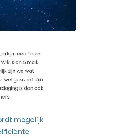
erken een flinke
Wiki’s en Gmail.
jk zijn we wat
 wel geschikt zijn
daging is dan ook
mers.
rdt mogelijk
fficiënte