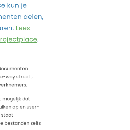
e kun je
enten delen,
eren.
Lees
rojectplace
.
n documenten
e-way street’,
 werknemers.
mogelijk dat
uiken op en user-
 staat
ze bestanden zelfs