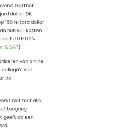
lovend. Gartner
rd dollar. Dit
p 160 miljard dollar
van hun ICT kosten
 de EU 0.1-0.2%
r & SAP
).
aniseren van online
collega’s van
aar de
erkt niet met alle
niet toegang
t geeft op een
erd.