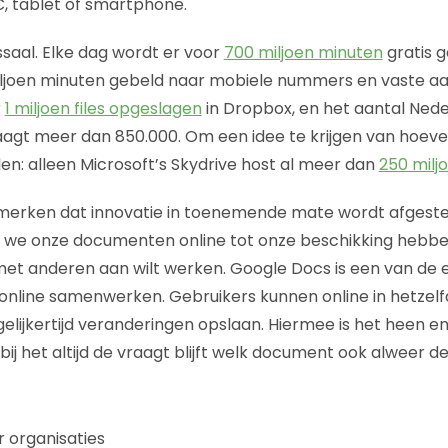
, tablet of smartphone.
saal. Elke dag wordt er voor
700 miljoen minuten
gratis 
ljoen minuten gebeld naar mobiele nummers en vaste aans
r
1 miljoen files opgeslagen
in Dropbox, en het aantal Nede
aagt meer dan 850.000. Om een idee te krijgen van hoev
en: alleen Microsoft’s Skydrive host al meer dan
250 mil
nmerken dat innovatie in toenemende mate wordt afges
 we onze documenten online tot onze beschikking hebben
met anderen aan wilt werken. Google Docs is een van de e
n online samenwerken. Gebruikers kunnen online in hetze
gelijkertijd veranderingen opslaan. Hiermee is het heen e
 het altijd de vraagt blijft welk document ook alweer de l
organisaties