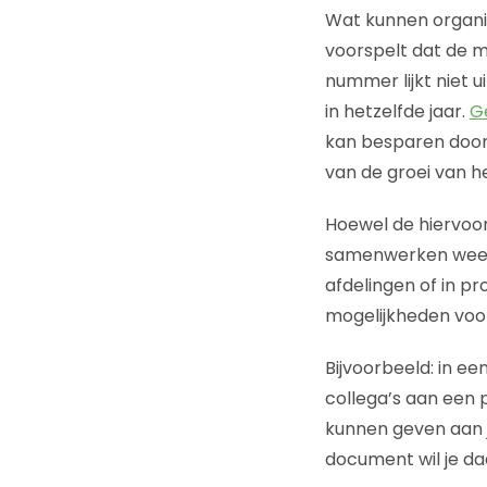
Wat kunnen organis
voorspelt dat de ma
nummer lijkt niet u
in hetzelfde jaar.
G
kan besparen door 
van de groei van he
Hoewel de hiervoor 
samenwerken weer
afdelingen of in pr
mogelijkheden voor 
Bijvoorbeeld: in ee
collega’s aan een 
kunnen geven aan 
document wil je da