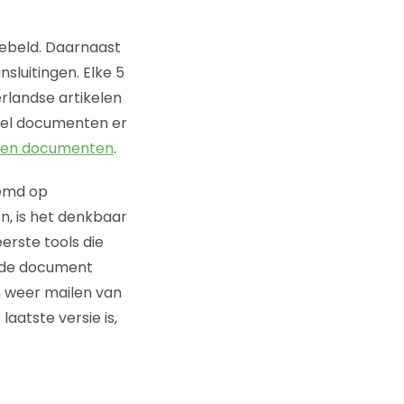
gebeld. Daarnaast
luitingen. Elke 5
rlandse artikelen
eel documenten er
joen documenten
.
temd op
, is het denkbaar
erste tools die
lfde document
n weer mailen van
aatste versie is,