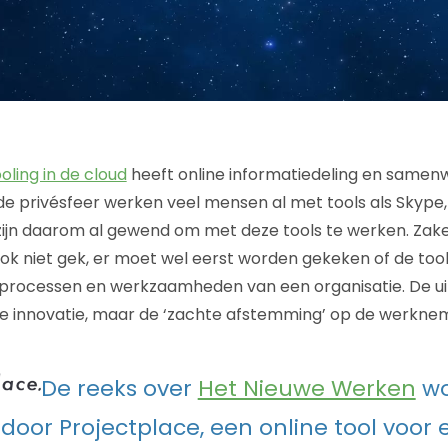
oling in de cloud
heeft online informatiedeling en samenw
de privésfeer werken veel mensen al met tools als Skype, 
jn daarom al gewend om met deze tools te werken. Zakeli
k niet gek, er moet wel eerst worden gekeken of de tools
processen en werkzaamheden van een organisatie. De uit
de innovatie, maar de ‘zachte afstemming’ op de werkne
De reeks over
Het Nieuwe Werken
wo
oor Projectplace, een online tool voor e