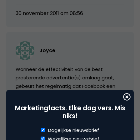
30 november 2011 om 08:56
Joyce
Wanneer de effectiviteit van de best
presterende advertentie(s) omlaag gaat,
gebeurt het regelmatig dat Facebook een
andere advertentie weer vaker gaat vertonen,
omdat deze advertentie dan mogelijk weer
Marketingfacts. Elke dag vers. Mis
effectiever zal zijn dan de advertentie die al
niks!
vaak vertoond is.
Dagelijkse nieuwsbrief
Wanneer een advertentie weinig meer
Wekelijkse nieuwsbrief