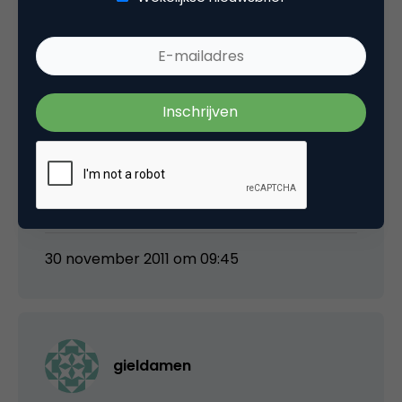
vertoond wordt, gebeurt er verder niks
speciaals met de ctr.De advertentie krijgt
alleen minder vertoningen en dus minder
klikken. Ik denk dus niet dat dit perse negatief
is voor de kwaliteitsscore. Ik moet zeggen dat
Facebook verder vrij weinig uitspreekt over
deze kwaliteitsscore buiten het feit dat het
aan ctr en eventuele likes & dislikes wordt
gerelateerd.
30 november 2011 om 09:45
gieldamen