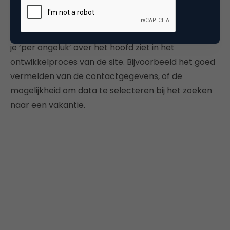
eyetracking test van een reisaanbieder. Tijdens de
presentatie kwamen meerdere tips naar voren. Je
merkt dat het in de kleine elementen zit, dingen die
je ‘per ongeluk’ over het hoofd ziet in het
ontwikkelproces van de site. Bijvoorbeeld het goed
vermelden van de contactgegevens, of de
mogelijkheid om data te selecteren bij het zoeken
naar een vakantie.