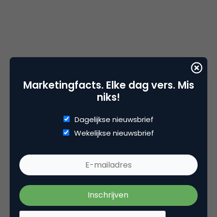
Marketingfacts. Elke dag vers. Mis
niks!
Dagelijkse nieuwsbrief
Wekelijkse nieuwsbrief
Robert-Jan van Diepen – DiepbiZniZ
De laatste twee sprekers lieten meer zien van de
praktijk van het
verleiden naar conversie
. Als eerste
Robert-Jan van Diepen, die ons mee nam in een