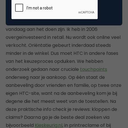
smartphone ze willen. Hoe gaat u daarmee om?
Een heel relevante vraag, die bepaalt wat we hier
vandaag aan het doen zijn. Ik heb in 2006
overgeïnvesteerd in retail. Nu wordt ook online veel
verkocht. Oriëntatie gebeurt inderdaad steeds
minder in de winkel. Dus moet HTC in andere fases
van het keuzeproces opduiken. We hebben
onderzoek gedaan naar cruciale
touchpoints
onderweg naar je aankoop. Op één staat de
aanbeveling door vrienden en familie, op twee onze
eigen HTC-site, want na de aanbeveling kom je bij
degene die het meest weet van de toestellen. Na
deze praktische info check je reviews: kloppen de
claims? Daarna ga je de beste deal zoeken via
bijvoorbeeld
Kieskeurig.nl
, in printreclame of bij