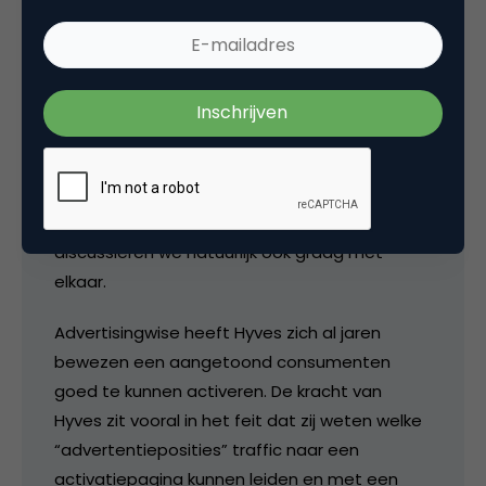
dat je daar moet zijn, waar je consument is?
Blijkbaar voor een groot deel van de
Nederlanders (overlap tussen beiden uit dit
onderzoek) moeten merken zowel op Hyves
als op Facebook aanwezig zijn.
Vanuit marketingperspectieven zijn er ook
nogal wat verschillen te bedenken. Hierover
discussieren we natuurlijk ook graag met
elkaar.
Advertisingwise heeft Hyves zich al jaren
bewezen een aangetoond consumenten
goed te kunnen activeren. De kracht van
Hyves zit vooral in het feit dat zij weten welke
“advertentieposities” traffic naar een
activatiepagina kunnen leiden en met een