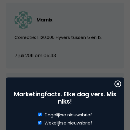
Marnix
Correctie: 1.120.000 Hyvers tussen 5 en 12
7 juli 2011 om 05:43
Gerard
Marketingfacts. Elke dag vers. Mis
niks!
Wat ik interessant blijf vinden is dat er zo’n
Dagelijkse nieuwsbrief
focus is op wie nu het grootste is Facebook of
Wekelijkse nieuwsbrief
Hyves. Is de essentie van social media niet