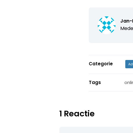
Jan-
Mede-
Categorie
Ad
Tags
onli
1 Reactie