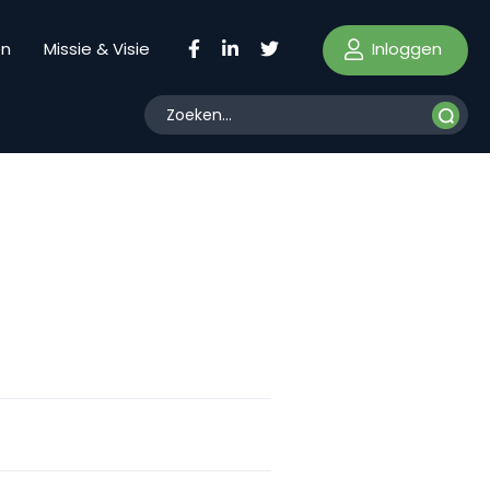
Inloggen
en
Missie & Visie