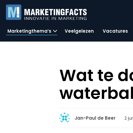
Marketingthema’s
Veelgelezen
Vacatures
Wat te d
waterba
2 ju
Jan-Paul de Beer