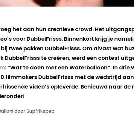
roeg het aan hun creatieve crowd. Het uitgangs
eo’s voor DubbelFrisss. Binnenkort krijg je nameli
bij twee pakken DubbelFrisss. Om alvast wat b
rk DubbelFrisss te creëren, werd een contest uit
om
: “Wat te doen met een Waterballoon”. In drie 
60 filmmakers DubbelFrisss met de wedstrijd aan
verfrissende video’s opleverde. Benieuwd naar de 
hieronder!
alloni door Supfrikspec: