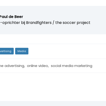
Paul de Beer
oprichter bij Brandfighters / the soccer project
vertising
Media
ne advertising
,
online video
,
social media marketing