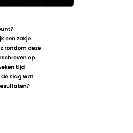
punt?
jk een zakje
uzz rondom deze
geschreven op
weken tijd
 de slag wat
resultaten?