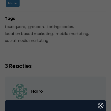
Media
Tags
foursquare
,
groupon
,
kortingscodes
,
location based marketing
,
mobile marketing
,
social media marketing
3 Reacties
Harro
Het gebrek aan personalisatie is wat mij