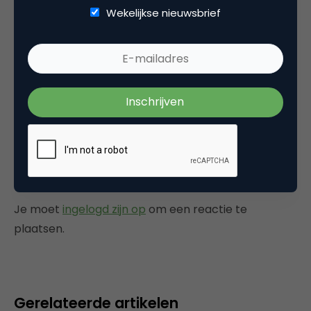
Wekelijkse nieuwsbrief
Categorie
Media
Tags
online video
Plaats reactie
Je moet
ingelogd zijn op
om een reactie te
plaatsen.
Gerelateerde artikelen